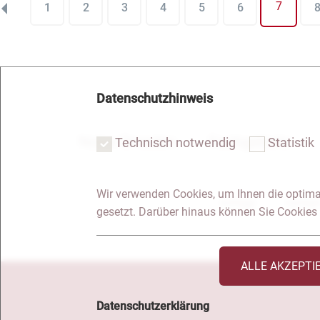
7
1
2
3
4
5
6
Datenschutzhinweis
Notar Dresden
Fachgebiete
Technisch notwendig
Statistik
Wir verwenden Cookies, um Ihnen die optima
Anfrage
Kontakt
gesetzt. Darüber hinaus können Sie Cookies 
ALLE AKZEPTI
Datenschutzerklärung