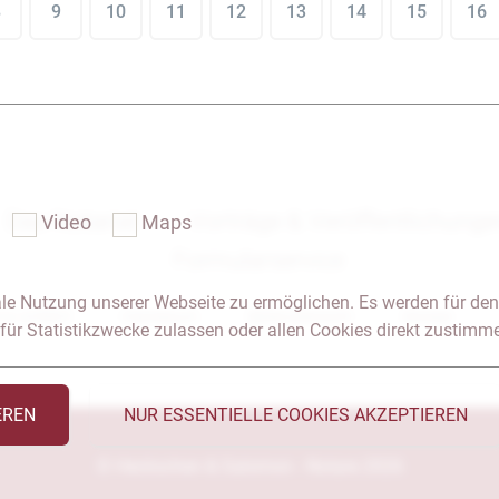
8
9
10
11
12
13
14
15
16
Das Notariat
Vorträge & Veröffentlichung
Video
Maps
Formularservice
le Nutzung unserer Webseite zu ermöglichen. Es werden für den
 & Anfahrt
Impressum
Seitenübersicht
Glossar
für Statistikzwecke zulassen oder allen Cookies direkt zustimm
EREN
NUR ESSENTIELLE COOKIES AKZEPTIEREN
© Heckschen & Salomon - Notare 2026