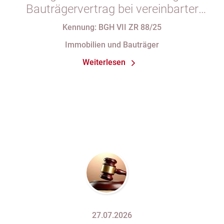
Bauträgervertrag bei vereinbarter
Zahlung „nach vollständiger
Kennung: BGH VII ZR 88/25
Fertigstellung“ trotz im
Immobilien und Bauträger
Abnahmeprotokoll festgehaltener
Weiterlesen
Mängel am Sondereigentum
27.07.2026