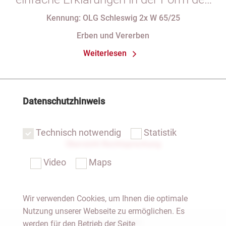
§ 29 GBO (hier: Nichtgeltendmachung
Kennung: OLG Schleswig 2x W 65/25
des Pflichtteils)
Erben und Vererben
Weiterlesen
Datenschutzhinweis
Technisch notwendig
Statistik
Übersicht Rechtsprechung
Video
Maps
Wir verwenden Cookies, um Ihnen die optimale
Nutzung unserer Webseite zu ermöglichen. Es
Notar Dresden
werden für den Betrieb der Seite