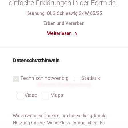
einfache Erklärungen in der Form des
§ 29 GBO (hier: Nichtgeltendmachung
Kennung: OLG Schleswig 2x W 65/25
des Pflichtteils)
Erben und Vererben
Weiterlesen
Datenschutzhinweis
Technisch notwendig
Statistik
Übersicht Rechtsprechung
Video
Maps
Wir verwenden Cookies, um Ihnen die optimale
Nutzung unserer Webseite zu ermöglichen. Es