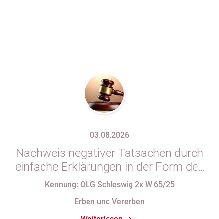
03.08.2026
Nachweis negativer Tatsachen durch
einfache Erklärungen in der Form des
§ 29 GBO (hier: Nichtgeltendmachung
Kennung: OLG Schleswig 2x W 65/25
des Pflichtteils)
Erben und Vererben
Weiterlesen