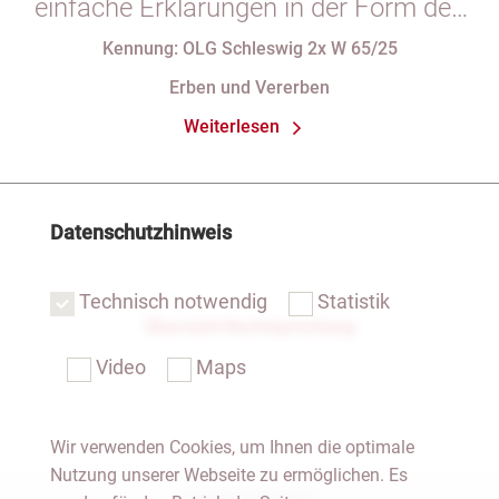
einfache Erklärungen in der Form des
§ 29 GBO (hier: Nichtgeltendmachung
Kennung: OLG Schleswig 2x W 65/25
des Pflichtteils)
Erben und Vererben
Weiterlesen
Datenschutzhinweis
Technisch notwendig
Statistik
Übersicht Rechtsprechung
Video
Maps
Wir verwenden Cookies, um Ihnen die optimale
Nutzung unserer Webseite zu ermöglichen. Es