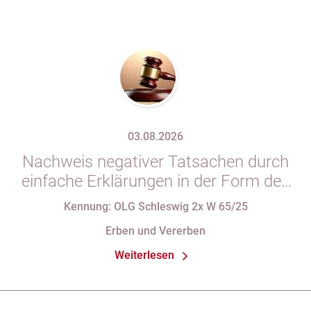
03.08.2026
Nachweis negativer Tatsachen durch
einfache Erklärungen in der Form des
§ 29 GBO (hier: Nichtgeltendmachung
Kennung: OLG Schleswig 2x W 65/25
des Pflichtteils)
Erben und Vererben
Weiterlesen