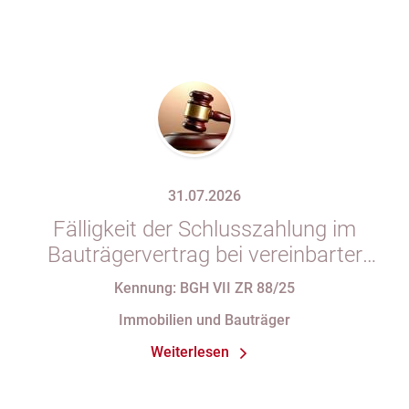
31.07.2026
Fälligkeit der Schlusszahlung im
Bauträgervertrag bei vereinbarter
Zahlung „nach vollständiger
Kennung: BGH VII ZR 88/25
Fertigstellung“ trotz im
Immobilien und Bauträger
Abnahmeprotokoll festgehaltener
Weiterlesen
Mängel am Sondereigentum