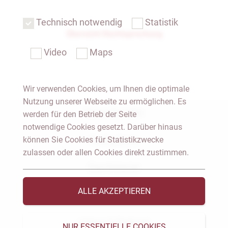
Technisch notwendig
Statistik
Übersicht Rechtsprechung
Video
Maps
Wir verwenden Cookies, um Ihnen die optimale
Nutzung unserer Webseite zu ermöglichen. Es
Notar Dresden
werden für den Betrieb der Seite
notwendige Cookies gesetzt. Darüber hinaus
können Sie Cookies für Statistikzwecke
Fachgebiete
zulassen oder allen Cookies direkt zustimmen.
Das Notariat
ALLE AKZEPTIEREN
Vorträge & Veröffentlichungen
Videos & Podcast
NUR ESSENTIELLE COOKIES