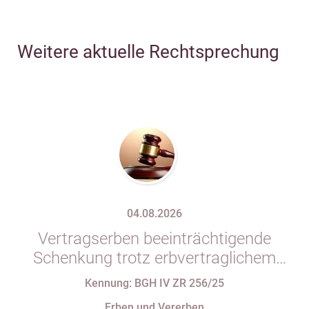
Weitere aktuelle Rechtsprechung
04.08.2026
Vertragserben beeinträchtigende
Schenkung trotz erbvertraglichem
Rücktrittsvorbehalt
Kennung: BGH IV ZR 256/25
Erben und Vererben