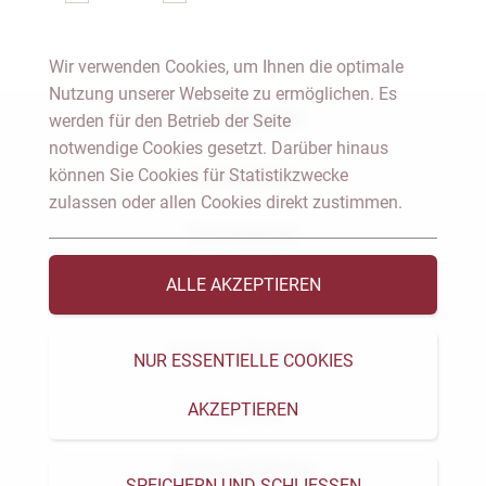
Wir verwenden Cookies, um Ihnen die optimale
Nutzung unserer Webseite zu ermöglichen. Es
Notar Dresden
werden für den Betrieb der Seite
notwendige Cookies gesetzt. Darüber hinaus
können Sie Cookies für Statistikzwecke
Fachgebiete
zulassen oder allen Cookies direkt zustimmen.
Das Notariat
ALLE AKZEPTIEREN
Vorträge & Veröffentlichungen
Videos & Podcast
NUR ESSENTIELLE COOKIES
AKZEPTIEREN
Aktuelles
Formularservice
SPEICHERN UND SCHLIESSEN