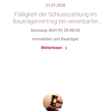
31.07.2026
Fälligkeit der Schlusszahlung im
Bauträgervertrag bei vereinbarter
Zahlung „nach vollständiger
Kennung: BGH VII ZR 88/25
Fertigstellung“ trotz im
Immobilien und Bauträger
Abnahmeprotokoll festgehaltener
Weiterlesen
Mängel am Sondereigentum