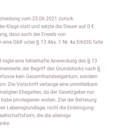
scheidung vom 25.06.2021 zurück.
r Klage statt und setzte die Steuer auf 0 €
sung, dass auch der Erwerb von
ine GbR unter § 13 Abs. 1 Nr. 4a ErbStG falle
d rügte eine fehlerhafte Anwendung des § 13
umentierte, der Begriff des Grundstücks nach §
 erfasse kein Gesamthandseigentum, sondern
m. Die Vorschrift verlange eine unmittelbare
nstigten Ehegatten, da der Gesetzgeber nur
abe privilegieren wollen. Ziel der Befreiung
ären Lebensgrundlage, nicht die Einbringung
ellschaftsform, die die alleinige
änke.