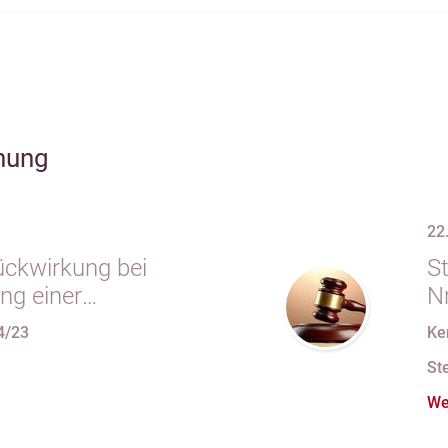
hung
22
ückwirkung bei
S
ng einer
Nr
ragung wegen
S
4/23
Ke
 Geschäftsgrundlage
v
St
We