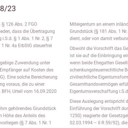
18/23
ß § 126 Abs. 2 FGO
Miteigentum an einem inlän
ieden, dass die Übertragung
Grundstück (§ 181 Abs. 1 Nr.
.S.d. § 1 Abs. 1 Nr. 2, § 7
dient, oder von damit verbund
 1 Nr. 4a ErbStG steuerfrei
Obwohl die Vorschrift das G
ist sie auf die Einbringung 
reigebige Zuwendung unter
wenn beide Ehegatten Gesells
 Empfänger auf Kosten des
schenkungsteuerrechtliche Be
G). Eine solche Bereicherung
zivilrechtliche Eigentumsfo
g voraus, die zu einer
Gesamthandsvermögen erfüll
 BFH, Urteil vom 16.09.2020
Eigentumsverschaffung i.S.d
Diese Auslegung entspricht 
n ihm gehörendes Grundstück
Einführung der Vorschrift du
n Höhe des Anteils des
1250) reagierte der Gesetzge
orliegen (§ 7 Abs. 1 Nr. 1
02.03.1994 – II R 59/92), die