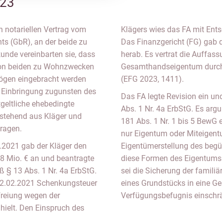
/23
h notariellen Vertrag vom
Klägers wies das FA mit Ent
ts (GbR), an der beide zu
Das Finanzgericht (FG) gab de
kunde vereinbarten sie, dass
herab. Es vertrat die Auffas
 von beiden zu Wohnzwecken
Gesamthandseigentum durch e
mögen eingebracht werden
(EFG 2023, 1411).
e Einbringung zugunsten des
Das FA legte Revision ein un
tgeltliche ehebedingte
Abs. 1 Nr. 4a ErbStG. Es arg
stehend aus Kläger und
181 Abs. 1 Nr. 1 bis 5 BewG
ragen.
nur Eigentum oder Miteigentu
.2021 gab der Kläger den
Eigentümerstellung des begü
,8 Mio. € an und beantragte
diese Formen des Eigentums h
ß § 13 Abs. 1 Nr. 4a ErbStG.
sei die Sicherung der famili
02.02.2021 Schenkungsteuer
eines Grundstücks in eine Ges
freiung wegen der
Verfügungsbefugnis einschr
hielt. Den Einspruch des