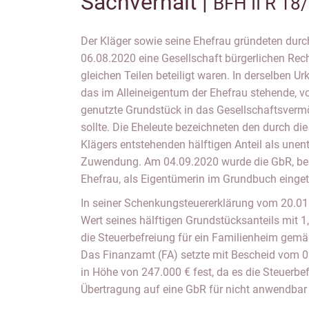
Sachverhalt |
BFH II R 18
Der Kläger sowie seine Ehefrau gründeten durc
06.08.2020 eine Gesellschaft bürgerlichen Rech
gleichen Teilen beteiligt waren. In derselben Ur
das im Alleineigentum der Ehefrau stehende,
genutzte Grundstück in das Gesellschaftsver
sollte. Die Eheleute bezeichneten den durch di
Klägers entstehenden hälftigen Anteil als unen
Zuwendung. Am 04.09.2020 wurde die GbR, be
Ehefrau, als Eigentümerin im Grundbuch einget
In seiner Schenkungsteuererklärung vom 20.01
Wert seines hälftigen Grundstücksanteils mit 1
die Steuerbefreiung für ein Familienheim gemä
Das Finanzamt (FA) setzte mit Bescheid vom 
in Höhe von 247.000 € fest, da es die Steuerbe
Übertragung auf eine GbR für nicht anwendbar 