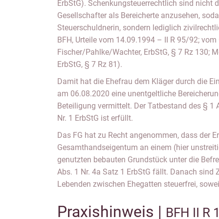
ErbStG). Schenkungsteuerrechtlich sind nicht 
Gesellschafter als Bereicherte anzusehen, soda
Steuerschuldnerin, sondern lediglich zivilrechtli
BFH, Urteile vom 14.09.1994 – II R 95/92; vom 
Fischer/Pahlke/Wachter, ErbStG, § 7 Rz 130; 
ErbStG, § 7 Rz 81).
Damit hat die Ehefrau dem Kläger durch die E
am 06.08.2020 eine unentgeltliche Bereicherung
Beteiligung vermittelt. Der Tatbestand des § 1 A
Nr. 1 ErbStG ist erfüllt.
Das FG hat zu Recht angenommen, dass der E
Gesamthandseigentum an einem (hier unstreit
genutzten bebauten Grundstück unter die Befre
Abs. 1 Nr. 4a Satz 1 ErbStG fällt. Danach sin
Lebenden zwischen Ehegatten steuerfrei, sowei
Praxishinweis |
BFH II R 