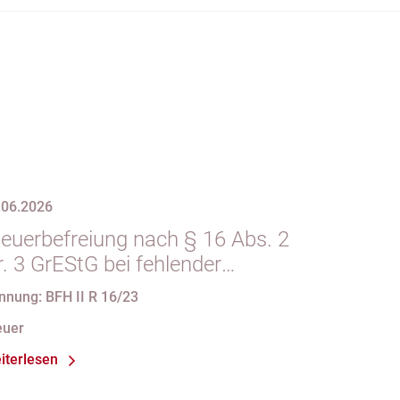
.06.2026
teuerbefreiung nach § 16 Abs. 2
. 3 GrEStG bei fehlender
teuerbarkeit des
nnung: BFH II R 16/23
orausgegangenen Erwerbs
euer
iterlesen