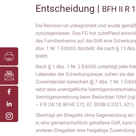
Entscheidung |
BFH II R 
Die Revision ist unbegründet und wurde gemä
zurückgewiesen. Das FG hat zutreffend entsch
des Familienheims auf die GbR eine Schenkung i
Abs. 1 Nr. 1 ErbStG darstellt, die nach § 13 Abs.
bleibt.
Nach § 1 Abs. 1 Nr. 2 ErbStG unterliegt jede f
Lebenden der Schenkungsteuer, sofern sie den
Zuwendenden bereichert (§ 7 Abs. 1 Nr. 1 ErbSt
setzt eine unentgeltliche Vermögensverschiebun
Vermögensmehrung beim Bedachten führt (vgl.
– II R 24/18, BFHE 272, 87, BStBl II 2021, 621).
Überträgt ein Ehegatte ohne Gegenleistung ei
in eine gemeinschaftlich gehaltene GbR, kann i
anderen Ehegatten eine freigebige Zuwendung v