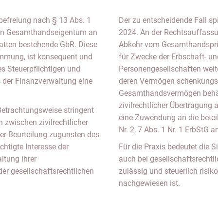
befreiung nach § 13 Abs. 1
Der zu entscheidende Fall sp
von Gesamthandseigentum an
2024. An der Rechtsauffassun
atten bestehende GbR. Diese
Abkehr vom Gesamthandsprinzi
immung, ist konsequent und
für Zwecke der Erbschaft- u
des Steuerpflichtigen und
Personengesellschaften weit
is der Finanzverwaltung eine
deren Vermögen schenkungst
Gesamthandsvermögen behält
zivilrechtlicher Übertragung 
Betrachtungsweise stringent
eine Zuwendung an die beteil
zwischen zivilrechtlicher
Nr. 2, 7 Abs. 1 Nr. 1 ErbStG 
r Beurteilung zugunsten des
chtigte Interesse der
Für die Praxis bedeutet die 
ltung ihrer
auch bei gesellschaftsrechtl
er gesellschaftsrechtlichen
zulässig und steuerlich risi
nachgewiesen ist.