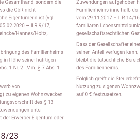
die Gesamthand, sondern die
Zuwendungen aufgehoben hatt
ss die GbR nicht
Familienheims innerhalb der Eh
che Eigentümerin ist (vgl.
vom 29.11.2017 – II R 14/16;
05.02.2020 – II R 9/17;
familiären Lebensmittelpunk
Meincke/Hannes/Holtz,
gesellschaftsrechtlichen Ges
Dass der Gesellschafter eine
inbringung des Familienheims
seinen Anteil verfügen kann,
 in Höhe seiner hälftigen
bleibt die tatsächliche Bere
bs. 1 Nr. 2 i.V.m. § 7 Abs. 1
des Familienheims.
Folglich greift die Steuerbef
rwerb von
Nutzung zu eigenen Wohnzwe
ig) zu eigenen Wohnzwecken
auf 0 € festzusetzen.
iungsvorschrift des § 13
d Zuwendungen unter
t der Erwerber Eigentum oder
18/23