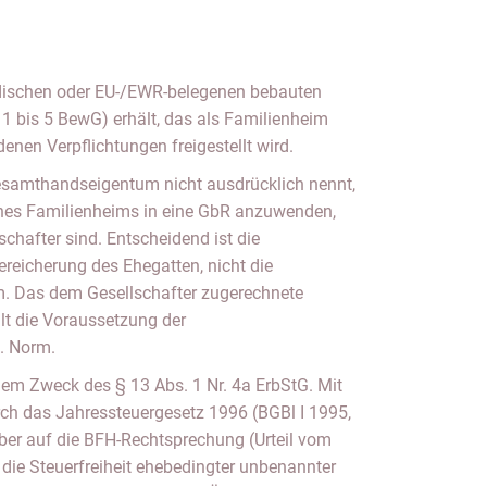
dischen oder EU-/EWR-belegenen bebauten
 1 bis 5 BewG) erhält, das als Familienheim
enen Verpflichtungen freigestellt wird.
esamthandseigentum nicht ausdrücklich nennt,
eines Familienheims in eine GbR anzuwenden,
chafter sind. Entscheidend ist die
reicherung des Ehegatten, nicht die
rm. Das dem Gesellschafter zugerechnete
t die Voraussetzung der
. Norm.
dem Zweck des § 13 Abs. 1 Nr. 4a ErbStG. Mit
rch das Jahressteuergesetz 1996 (BGBl I 1995,
ber auf die BFH-Rechtsprechung (Urteil vom
 die Steuerfreiheit ehebedingter unbenannter