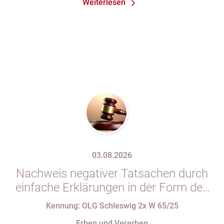
Weiterlesen
03.08.2026
Nachweis negativer Tatsachen durch
einfache Erklärungen in der Form des
§ 29 GBO (hier: Nichtgeltendmachung
Kennung: OLG Schleswig 2x W 65/25
des Pflichtteils)
Erben und Vererben