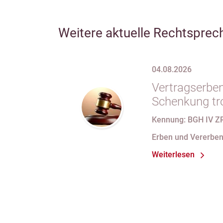
Weitere aktuelle Rechtsprec
04.08.2026
Vertragserben
Schenkung tr
erbvertragli
Kennung: BGH IV Z
Rücktrittsvor
Erben und Vererbe
Weiterlesen