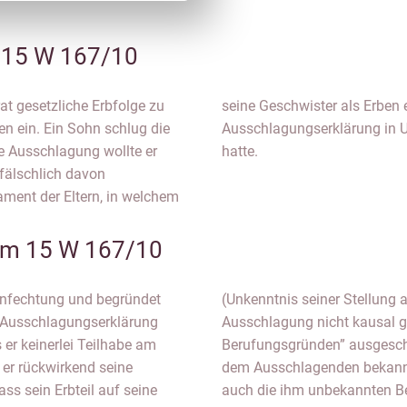
15 W 167/10
at gesetzliche Erbfolge zu
gültig sei, so dass er die
len ein. Ein Sohn schlug die
tigen Rechtslage abgegeben
e Ausschlagung wollte er
hatte.
fälschlich davon
ament der Eltern, in welchem
m 15 W 167/10
nfechtung und begründet
), ist dieser Irrtum für die
r Ausschlagungserklärung
ausdrücklich „aus allen
 er keinerlei Teilhabe am
ie Erklärung nicht nur die
er rückwirkend seine
olge), sondern gerade
ss sein Erbteil auf seine
e solche Erklärung zeigt,