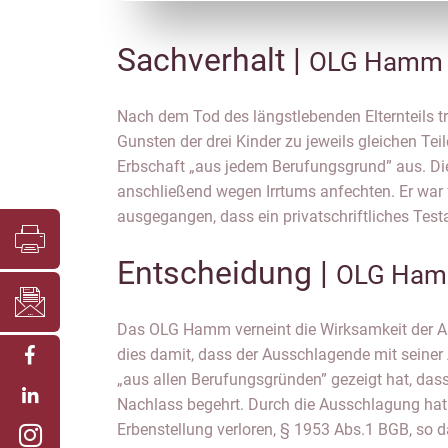
Sachverhalt |
OLG Hamm 
Nach dem Tod des längstlebenden Elternteils tr
seine Geschwister als Erben eingesetzt wurden, 
Gunsten der drei Kinder zu jeweils gleichen Tei
Ausschlagungserklärung in Unkenntnis der rich
Erbschaft „aus jedem Berufungsgrund” aus. Di
anschließend wegen Irrtums anfechten. Er war 
ausgegangen, dass ein privatschriftliches Test
Entscheidung |
OLG Ham
Das OLG Hamm verneint die Wirksamkeit der A
(Unkenntnis seiner Stellung als gesetzlicher Miterbe
dies damit, dass der Ausschlagende mit seine
Ausschlagung nicht kausal geworden. Da er 
„aus allen Berufungsgründen” gezeigt hat, dass
Berufungsgründen” ausgeschlagen hatte, erfasst d
Nachlass begehrt. Durch die Ausschlagung hat 
dem Ausschlagenden bekannten (gewillkürte Erbf
Erbenstellung verloren, § 1953 Abs.1 BGB, so da
auch die ihm unbekannten Berufungsgründe. Ein