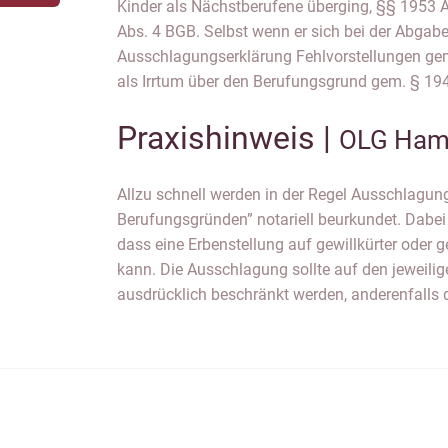
Kinder als Nächstberufene überging, §§ 1953 A
dass dem Ausschlagenden der konkrete Berufun
Abs. 4 BGB. Selbst wenn er sich bei der Abgabe
(BVerwG, BeckRS 2010, 49200; OLG Karlsruhe, ZEV 2007,
Ausschlagungserklärung Fehlvorstellungen ge
als Irrtum über den Berufungsgrund gem. § 1
Praxishinweis |
OLG Ham
Allzu schnell werden in der Regel Ausschlagun
Erbschaft, gleich aus welchem Rechtsgrund, droht. Auc
Berufungsgründen” notariell beurkundet. Dabei 
Ausschlagung wegen zum Beispiel nur vermut
dass eine Erbenstellung auf gewillkürter oder g
sollte nicht vorgenommen werden, da der 
kann. Die Ausschlagung sollte auf den jeweili
ausdrücklich beschränkt werden, anderenfalls 