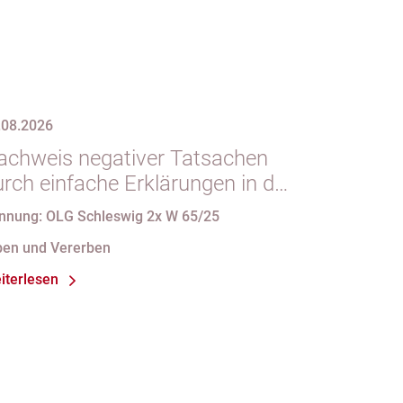
.08.2026
achweis negativer Tatsachen
urch einfache Erklärungen in der
orm des § 29 GBO (hier:
nnung: OLG Schleswig 2x W 65/25
ichtgeltendmachung des
ben und Vererben
lichtteils)
iterlesen