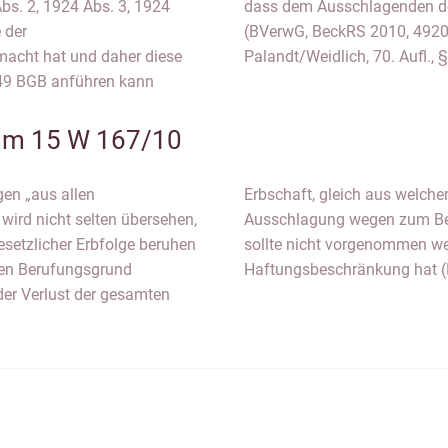
bs. 2, 1924 Abs. 3, 1924
gsgrund gleichgültig ist
 der
 380;
macht hat und daher diese
Palandt/Weidlich, 70. Aufl., 
949 BGB anführen kann
m 15 W 167/10
gen „aus allen
h eine voreilige
wird nicht selten übersehen,
eter Nachlassüberschuldung
esetzlicher Erbfolge beruhen
Erbe die Möglichkeit der
gen Berufungsgrund
Haftungsbeschränkung hat (B
der Verlust der gesamten