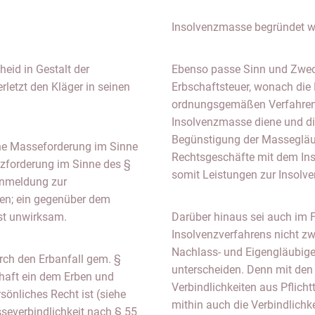
Insolvenzmasse begründet w
heid in Gestalt der
Ebenso passe Sinn und Zweck
rletzt den Kläger in seinen
Erbschaftsteuer, wonach die 
ordnungsgemäßen Verfahrens
Insolvenzmasse diene und di
Begünstigung der Massegläub
ine Masseforderung im Sinne
Rechtsgeschäfte mit dem In
nzforderung im Sinne des §
somit Leistungen zur Insolv
Anmeldung zur
en; ein gegenüber dem
ist unwirksam.
Darüber hinaus sei auch im F
Insolvenzverfahrens nicht 
Nachlass- und Eigengläubige
rch den Erbanfall gem. §
unterscheiden. Denn mit den 
haft ein dem Erben und
Verbindlichkeiten aus Pflich
önliches Recht ist (siehe
mithin auch die Verbindlichk
asseverbindlichkeit nach § 55