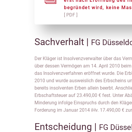
erst nach Eröffnung des I
begründet wird, keine Ma
[ PDF ]
Sachverhalt |
FG Düsseldo
Der Kläger ist Insolvenzverwalter über das Ve
später erließ der Beklagte einen Bescheid üb
über dessen Vermögen am 14. April 2010 beim
Höhe und gab diesen dem Kläger als Insolvenzve
das Insolvenzverfahren eröffnet wurde. Die Erb
des Erben bekannt und forderte den Kläger 
2010 und wurde ausweislich des Erbscheins u
diesen Bescheid durch den Kläger eingelegte 
bereits insolventen Erben allein beerbt. Anschl
Beklagten im August 2014 als unbegründet 
Erbschaftsteuer auf 23.490,00 € fest. Unter Ab
Zurückweisung erhob der Kläger Klage zum zus
Minderung infolge Einspruchs durch den Kläger
Forderung im Januar 2014 iHv. 17.490,00 € zur
Entscheidung |
FG Düssel