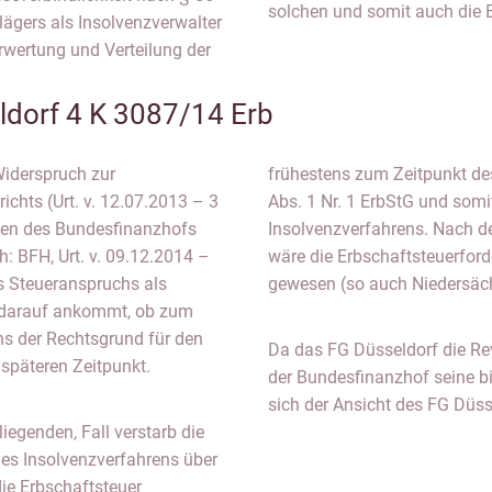
solchen und somit auch die E
lägers als Insolvenzverwalter
rwertung und Verteilung der
ldorf 4 K 3087/14 Erb
Widerspruch zur
frühestens zum Zeitpunkt des
chts (Urt. v. 12.07.2013 – 3
Abs. 1 Nr. 1 ErbStG und som
gen des Bundesfinanzhofs
Insolvenzverfahrens. Nach de
ch: BFH, Urt. v. 09.12.2014 –
wäre die Erbschaftsteuerfor
s Steueranspruchs als
gewesen (so auch Niedersäc
g darauf ankommt, ob zum
ns der Rechtsgrund für den
Da das FG Düsseldorf die Rev
 späteren Zeitpunkt.
der Bundesfinanzhof seine bi
sich der Ansicht des FG Düss
iegenden, Fall verstarb die
des Insolvenzverfahrens über
ie Erbschaftsteuer