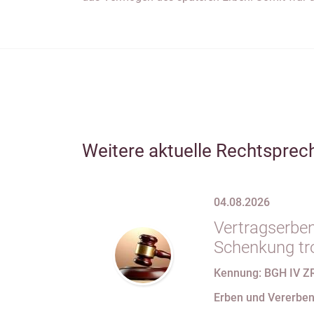
Weitere aktuelle Rechtsprec
04.08.2026
Vertragserben
Schenkung tr
erbvertragli
Kennung: BGH IV Z
Rücktrittsvor
Erben und Vererbe