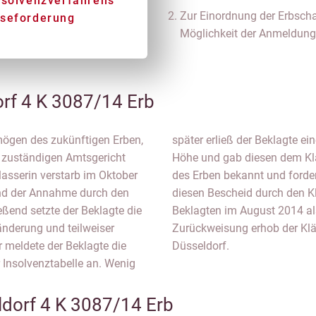
nsolvenzverfahrens
Zur Einordnung der Erbscha
sseforderung
Möglichkeit der Anmeldung 
rf 4 K 3087/14 Erb
rmögen des zukünftigen Erben,
er Erbschaftsteuer in selber
 zuständigen Amtsgericht
rwalter über das Vermögen
lasserin verstarb im Oktober
zur Zahlung auf. Der gegen
nd der Annahme durch den
Einspruch wurde durch den
ießend setzte der Beklagte die
zurückgewiesen. Gegen die
änderung und teilweiser
tändigen Finanzgericht
 meldete der Beklagte die
Düsseldorf.
 Insolvenztabelle an. Wenig
dorf 4 K 3087/14 Erb