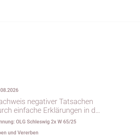
.08.2026
achweis negativer Tatsachen
urch einfache Erklärungen in der
orm des § 29 GBO (hier:
nnung: OLG Schleswig 2x W 65/25
ichtgeltendmachung des
ben und Vererben
lichtteils)