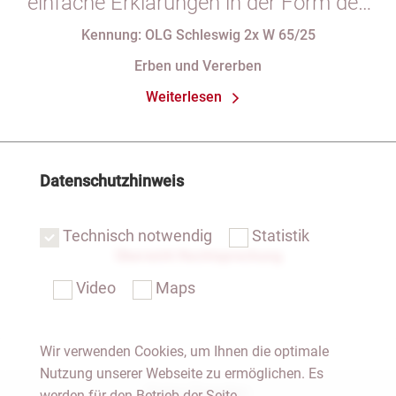
einfache Erklärungen in der Form des
§ 29 GBO (hier: Nichtgeltendmachung
Kennung: OLG Schleswig 2x W 65/25
des Pflichtteils)
Erben und Vererben
Weiterlesen
Datenschutzhinweis
Technisch notwendig
Statistik
Übersicht Rechtsprechung
Video
Maps
Wir verwenden Cookies, um Ihnen die optimale
Nutzung unserer Webseite zu ermöglichen. Es
Notar Dresden
werden für den Betrieb der Seite