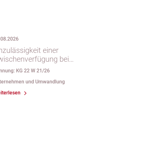
.08.2026
zulässigkeit einer
wischenverfügung bei
ndgültigem
nnung: KG 22 W 21/26
intragungshindernis und
ternehmen und Umwandlung
nforderungen an die
iterlesen
amensgebung einer eGbR im
sellschaftsregister