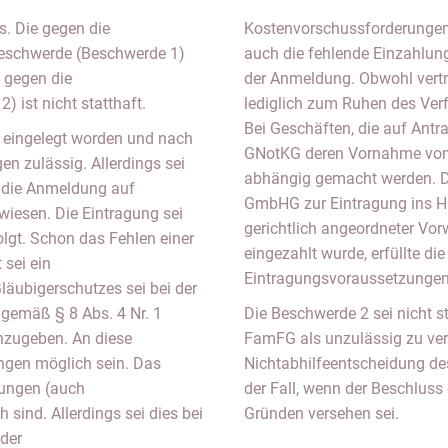
s. Die gegen die
Kostenvorschussforderungen b
Beschwerde (Beschwerde 1)
auch die fehlende Einzahlu
e gegen die
der Anmeldung. Obwohl vertr
 ist nicht statthaft.
lediglich zum Ruhen des Verf
Bei Geschäften, die auf Ant
n eingelegt worden und nach
GNotKG deren Vornahme von 
n zulässig. Allerdings sei
abhängig gemacht werden. Di
 die Anmeldung auf
GmbHG zur Eintragung ins Ha
iesen. Die Eintragung sei
gerichtlich angeordneter Vor
lgt. Schon das Fehlen einer
eingezahlt wurde, erfüllte die
 sei ein
Eintragungsvoraussetzungen
äubigerschutzes sei bei der
 gemäß § 8 Abs. 4 Nr. 1
Die Beschwerde 2 sei nicht s
nzugeben. An diese
FamFG als unzulässig zu ver
ngen möglich sein. Das
Nichtabhilfeentscheidung des
lungen (auch
der Fall, wenn der Beschlus
 sind. Allerdings sei dies bei
Gründen versehen sei.
 der