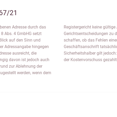
67/21
gebenen Adresse durch das
e vorliegt. Künftige
§ 8 Abs. 4 GmbHG setzt
erden Klarheit darüber
 Blick auf den Sinn und
ähigen inländischen
 der Adressangabe hingegen
ungshindernis darstellt.
resse ausreicht, die
e Adresse angegeben und
ängig davon ist jedoch auch
der Kostenvorschuss gezahlt
rund zur Ablehnung der
 zugestellt werden, wenn dem