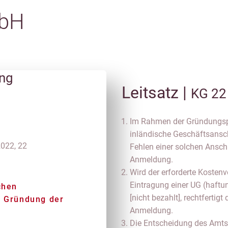
mbH
ung
Leitsatz |
KG 22
Im Rahmen der Gründungspr
inländische Geschäftsanschr
2022, 22
Fehlen einer solchen Anschr
Anmeldung.
Wird der erforderte Kosten
Eintragung einer UG (haft
chen
[nicht bezahlt], rechtfertig
r Gründung der
Anmeldung.
Die Entscheidung des Amtsg