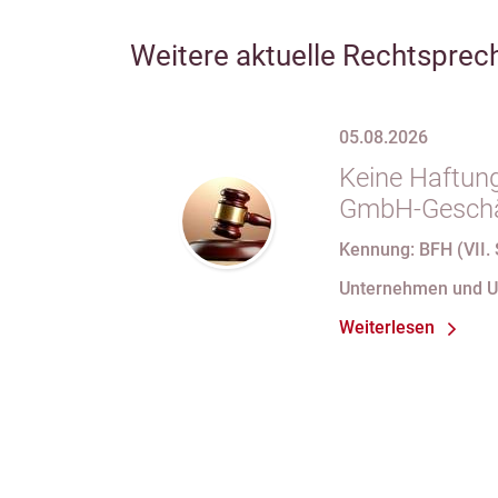
Weitere aktuelle Rechtsprec
05.08.2026
Keine Haftung
GmbH-Geschäf
69 Satz 1 i.V
Kennung: BFH (VII. 
nach Verlust 
Unternehmen und 
bei fortdauer
Weiterlesen
Handelsregist