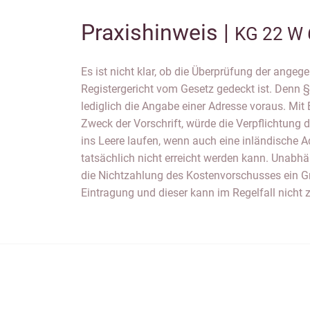
Praxishinweis |
KG 22 W 
Es ist nicht klar, ob die Überprüfung der ange
Registergericht keine gültige Adress
Registergericht vom Gesetz gedeckt ist. Denn 
Gerichtsentscheidungen zu dieser Thematik w
lediglich die Angabe einer Adresse voraus. Mit
schaffen, ob das Fehlen einer zustellf
Zweck der Vorschrift, würde die Verpflichtung
Geschäftsanschrift tatsächlich ein Eintrag
ins Leere laufen, wenn auch eine inländische Ad
Sicherheitshalber gilt jedoch: Es sollte eine gültig
tatsächlich nicht erreicht werden kann. Unabh
die Nichtzahlung des Kostenvorschusses ein G
Eintragung und dieser kann im Regelfall nicht