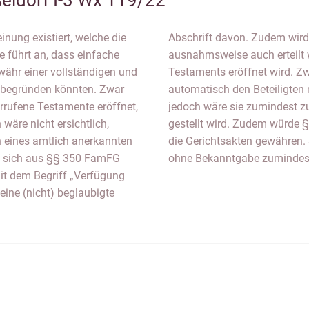
eldorf I-3 Wx 119/22
nung existiert, welche die
sen, dass ein Erbschein
e führt an, dass einfache
hne dass die Kopie des
währ einer vollständigen und
opie ohne Eröffnung nicht
s begründen könnten. Zwar
3 FamFG bekannt gegeben,
rufene Testamente eröffnet,
, wenn ein Erbscheinsantrag
wäre nicht ersichtlich,
eines Einsichtsrecht in
n eines amtlich anerkannten
auch die Ausschlagungsfrist
de sich aus §§ 350 FamFG
ohne Bekanntgabe zumindest
it dem Begriff „Verfügung
eine (nicht) beglaubigte