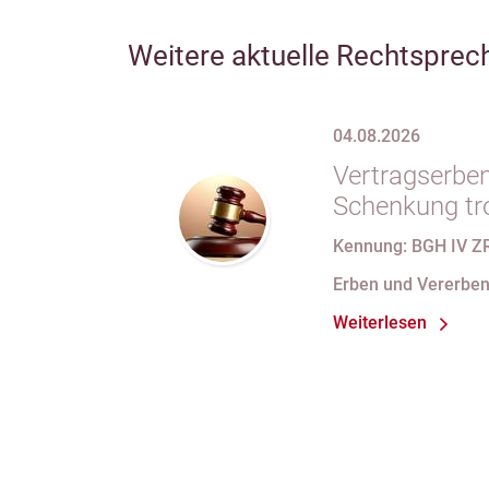
Weitere aktuelle Rechtsprec
04.08.2026
Vertragserben
Schenkung tr
erbvertragli
Kennung: BGH IV Z
Rücktrittsvor
Erben und Vererbe
Weiterlesen