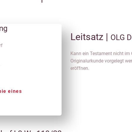
ung
Leitsatz |
OLG D
rf
Kann ein Testament nicht im O
Originalurkunde vorgelegt we
7
eröffnen.
pie eines