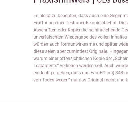
OLG Düss
Es bleibt zu beachten, dass auch eine Gegenmei
Abschrift davon. Zudem wird darauf verwie
Eröffnung einer Testamentskopie ablehnt. Dies
ausnahmsweise auch erteilt werden kann, o
Abschriften oder Kopien keine hinreichende Ge
Testaments eröffnet wird. Zwar wird die K
unverfälschten Wiedergabe des vollen Inhalte
automatisch den Beteiligten nach § 348 Abs. 
würden auch formunwirksame und später wider
jedoch wäre sie zumindest zu berücksichtigen
diese seien aber zumindest Originale. Hingegen 
gestellt wird. Zudem würde §13 FamFG ein allgem
warum einer offensichtlichen Kopie der „Schei
die Gerichtsakten gewähren. Schließlich würde 
Testaments“ verliehen werden soll. Auch wür
eindeutig ergeben, dass das FamFG in § 348 m
von Todes wegen“ nur das Original meint und k