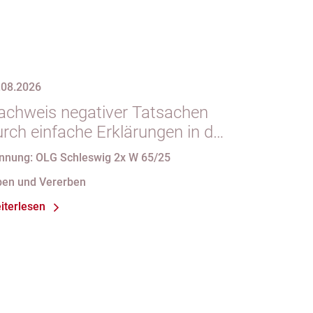
.08.2026
achweis negativer Tatsachen
urch einfache Erklärungen in der
orm des § 29 GBO (hier:
nnung: OLG Schleswig 2x W 65/25
ichtgeltendmachung des
ben und Vererben
lichtteils)
iterlesen