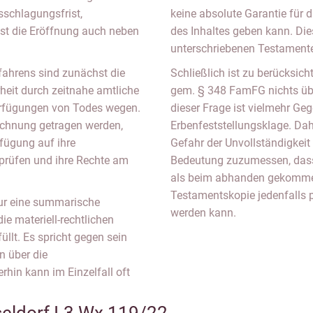
sschlagungsfrist,
keine absolute Garantie für 
st die Eröffnung auch neben
des Inhaltes geben kann. Die
unterschriebenen Testamenten
ahrens sind zunächst die
Schließlich ist zu berücksich
heit durch zeitnahe amtliche
gem. § 348 FamFG nichts übe
erfügungen von Todes wegen.
dieser Frage ist vielmehr Ge
echnung getragen werden,
Erbenfeststellungsklage. Dahe
rfügung auf ihre
Gefahr der Unvollständigkeit 
rprüfen und ihre Rechte am
Bedeutung zuzumessen, dass 
als beim abhanden gekommen
Testamentskopie jedenfalls p
nur eine summarische
werden kann.
die materiell-rechtlichen
llt. Es spricht gegen sein
n über die
rhin kann im Einzelfall oft