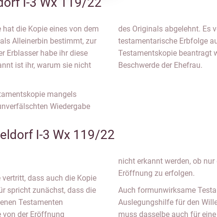
orf I-3 Wx 119/22
ie hat die Kopie eines von dem
des Originals abgelehnt. Es v
als Alleinerbin bestimmt, zur
testamentarische Erbfolge a
r Erblasser habe ihr diese
Testamentskopie beantragt we
nt ist ihr, warum sie nicht
Beschwerde der Ehefrau.
estamentskopie mangels
 unverfälschten Wiedergabe
eldorf I-3 Wx 119/22
nicht erkannt werden, ob nur e
Eröffnung zu erfolgen.
vertritt, dass auch die Kopie
r spricht zunächst, dass die
Auch formunwirksame Testame
ndenen Testamenten
Auslegungshilfe für den Will
le von der Eröffnung
muss dasselbe auch für eine K