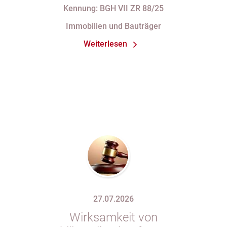
Zahlung „nach vollständiger
Kennung: BGH VII ZR 88/25
Fertigstellung“ trotz im
Immobilien und Bauträger
Abnahmeprotokoll festgehaltener
Weiterlesen
Mängel am Sondereigentum
27.07.2026
Wirksamkeit von