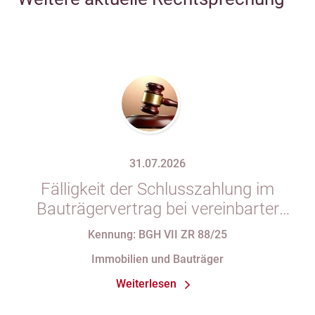
31.07.2026
Fälligkeit der Schlusszahlung im
Bauträgervertrag bei vereinbarter
Zahlung „nach vollständiger
Kennung: BGH VII ZR 88/25
Fertigstellung“ trotz im
Immobilien und Bauträger
Abnahmeprotokoll festgehaltener
Weiterlesen
Mängel am Sondereigentum