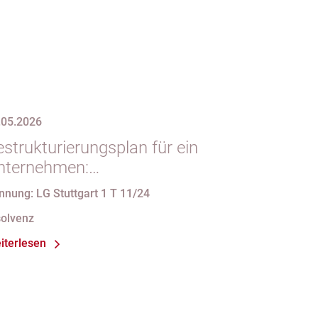
.05.2026
strukturierungsplan für ein
nternehmen:
erfassungsbeschwerde gegen
nnung: LG Stuttgart 1 T 11/24
orschriften des StaRUG
solvenz
iterlesen