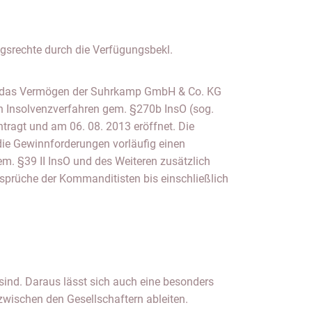
srechte durch die Verfügungsbekl.
r das Vermögen der Suhrkamp GmbH & Co. KG
n Insolvenzverfahren gem. §270b InsO (sog.
tragt und am 06. 08. 2013 eröffnet. Die
die Gewinnforderungen vorläufig einen
gem. §39 II InsO und des Weiteren zusätzlich
prüche der Kommanditisten bis einschließlich
 sind. Daraus lässt sich auch eine besonders
zwischen den Gesellschaftern ableiten.