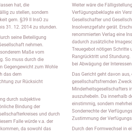
lassen hat, die
Weiter wäre die Fälligstellu
lig zu stellen, sondern
Verfügungsbeklagte ein Ver
eit gem. §39 II InsO zu
Gesellschafter und Gesellsch
bis 31. 12. 2014 zu stunden.
Insolvenzgefahr gerät. Ersc
renommierten Verlag eine In
urch seine Beteiligung
dadurch zusätzliche Imagesc
Gesellschaft nehmen.
Treuegebot nötigen Schritte 
 besonderem Maße vom
Rangrücktritt und Stundung
g. So muss durch die
bei Abwägung der Interesse
 ein Gegengewicht zum Wohle
ch das dem
Das Gericht geht davon aus,
ichtung zur Rücksicht
gesellschaftsfremden Zwecke
Minderheitsgesellschafters i
auszuhebeln. Da innerhalb d
ng durch subjektive
einstimmig, sondern mehrhei
önliche Bindung der
Sonderrechte der Verfügungs
sellschafterkreises und durch
Zustimmung der Verfügungsk
diesem Falle würde v.a. der
zukommen, da sowohl das
Durch den Formwechsel in ei