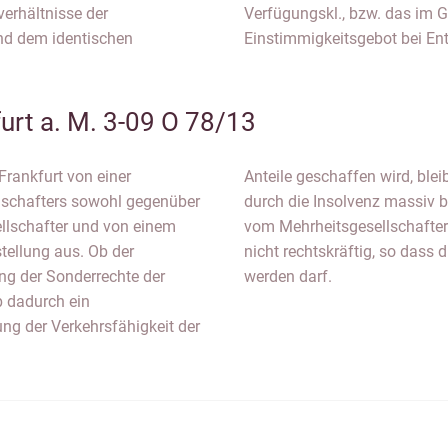
verhältnisse der
Verfügungskl., bzw. das im G
und dem identischen
Einstimmigkeitsgebot bei En
urt a. M. 3-09 O 78/13
Frankfurt von einer
 wird die Gesellschaft
llschafters sowohl gegenüber
iese tatsächlich fingiert ist,
llschafter und von einem
schädigt. Der Beschluss ist
tellung aus. Ob der
 mit Spannung erwartet
ng der Sonderrechte der
werden darf.
b dadurch ein
ng der Verkehrsfähigkeit der