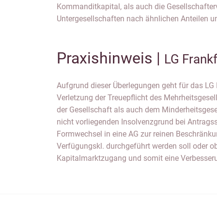
Kommanditkapital, als auch die Gesellschafter
Untergesellschaften nach ähnlichen Anteilen 
Praxishinweis |
LG Frankf
Aufgrund dieser Überlegungen geht für das LG 
Anteile geschaffen wird, bleibt strittig. Tatsächlich
Verletzung der Treuepflicht des Mehrheitsgese
durch die Insolvenz massiv belastet und, falls d
der Gesellschaft als auch dem Minderheitsgese
vom Mehrheitsgesellschafter treupflichtwidrig ge
nicht vorliegenden Insolvenzgrund bei Antragss
nicht rechtskräftig, so dass die weitere Entwicklung
Formwechsel in eine AG zur reinen Beschränku
Verfügungskl. durchgeführt werden soll oder o
Kapitalmarktzugang und somit eine Verbesseru