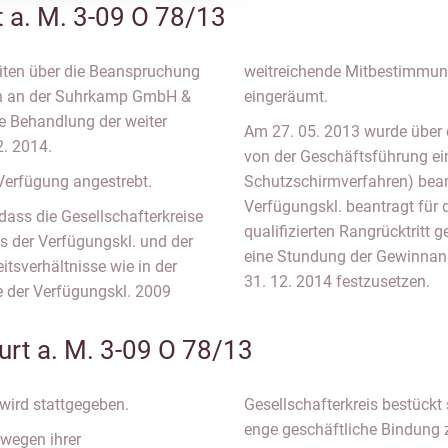
t a. M. 3-09 O 78/13
eiten über die Beanspruchung
weitreichende Mitbestimmung
en an der Suhrkamp GmbH &
eingeräumt.
e Behandlung der weiter
Am 27. 05. 2013 wurde übe
. 2014.
von der Geschäftsführung ei
 Verfügung angestrebt.
Schutzschirmverfahren) bean
Verfügungskl. beantragt für 
dass die Gesellschafterkreise
qualifizierten Rangrücktritt 
us der Verfügungskl. und der
eine Stundung der Gewinnans
tsverhältnisse wie in der
31. 12. 2014 festzusetzen.
e der Verfügungskl. 2009
urt a. M. 3-09 O 78/13
wird stattgegeben.
Gesellschafterkreis bestückt
enge geschäftliche Bindung 
 wegen ihrer