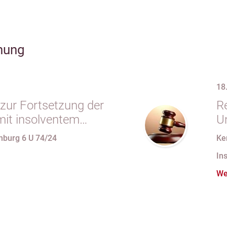
hung
18
zur Fortsetzung der
Re
mit insolventem
U
 in
V
nburg 6 U 74/24
Ke
vertrag unzulässig
V
In
We