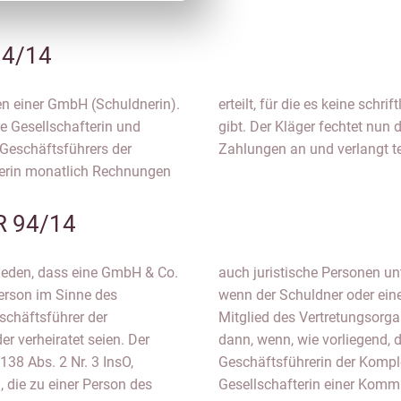
94/14
en einer GmbH (Schuldnerin).
e oder Leistungsbeschreibungen
ge Gesellschafterin und
 Rechnungen getätigten
Geschäftsführers der
Zahlungen an und verlangt t
dnerin monatlich Rechnungen
R 94/14
ieden, dass eine GmbH & Co.
nn als nahestehend gelten,
erson im Sinne des
 genannten Personen
schäftsführer der
n ist. Dies gilt auch
verheiratet seien. Der
he Verbindung über die
138 Abs. 2 Nr. 3 InsO,
r persönlich haftenden
 die zu einer Person des
gestellt wird. Allerdings