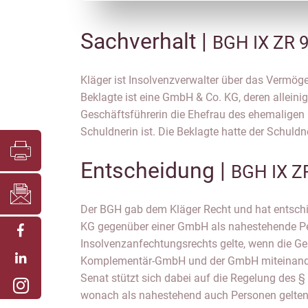
Sachverhalt |
BGH IX ZR 
Kläger ist Insolvenzverwalter über das Vermög
erteilt, für die es keine schriftlichen Aufträg
Beklagte ist eine GmbH & Co. KG, deren alleini
gibt. Der Kläger fechtet nun die aufgrund der
Geschäftsführerin die Ehefrau des ehemaligen 
Schuldnerin ist. Die Beklagte hatte der Schul
Entscheidung |
BGH IX Z
Der BGH gab dem Kläger Recht und hat entsch
auch juristische Personen unter anderem da
KG gegenüber einer GmbH als nahestehende P
wenn der Schuldner oder eine der in Nrn. 1 bis 3
Insolvenzanfechtungsrechts gelte, wenn die Ge
Mitglied des Vertretungsorgans dieser juristischen Perso
Komplementär-GmbH und der GmbH miteinander 
dann, wenn, wie vorliegend, die persönlic
Senat stützt sich dabei auf die Regelung des § 
Geschäftsführerin der Komplementär-GmbH als de
wonach als nahestehend auch Personen gelten,
Gesellschafterin einer Kommanditgesellschaft her