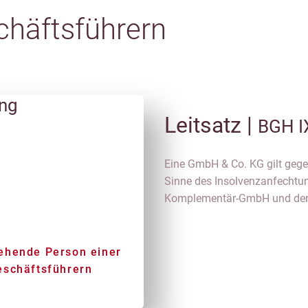
chäftsführern
ung
Leitsatz |
BGH I
Eine GmbH & Co. KG gilt geg
Sinne des Insolvenzanfechtun
Komplementär-GmbH und der G
ehende Person einer
eschäftsführern