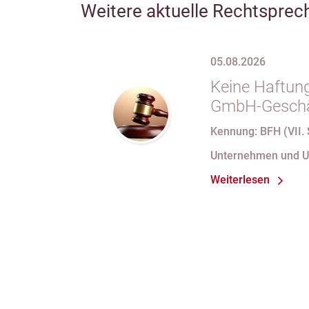
Weitere aktuelle Rechtsprec
05.08.2026
Keine Haftung
GmbH-Geschäf
69 Satz 1 i.V
Kennung: BFH (VII. 
nach Verlust 
Unternehmen und 
bei fortdauer
Weiterlesen
Handelsregist