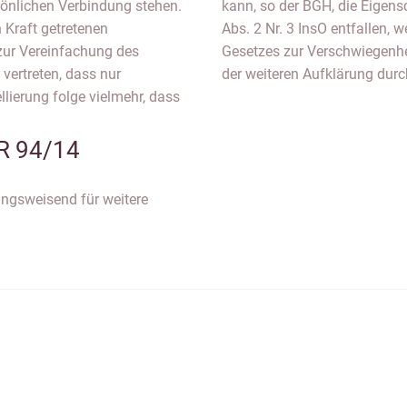
sönlichen Verbindung stehen.
tehenden Person nach § 138
 Kraft getretenen
er Schuldnerin kraft
zur Vereinfachung des
as vorliegend allerdings
vertreten, dass nur
der weiteren Aufklärung durc
llierung folge vielmehr, dass
R 94/14
tungsweisend für weitere