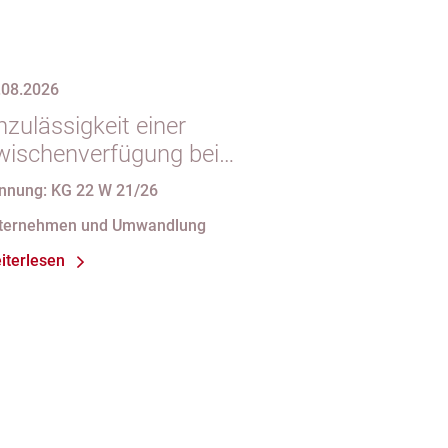
.08.2026
zulässigkeit einer
wischenverfügung bei
ndgültigem
nnung: KG 22 W 21/26
intragungshindernis und
ternehmen und Umwandlung
nforderungen an die
iterlesen
amensgebung einer eGbR im
sellschaftsregister