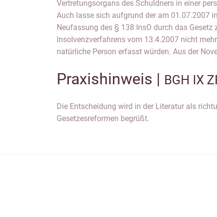
Vertretungsorgans des Schuldners in einer per
kann, so der BGH, die Eigenschaft der nahes
Auch lasse sich aufgrund der am 01.07.2007 in
Abs. 2 Nr. 3 InsO entfallen, wenn der Geschäftsführer d
Neufassung des § 138 InsO durch das Gesetz 
Gesetzes zur Verschwiegenheit verpflichtet war, w
Insolvenzverfahrens vom 13.4.2007 nicht mehr 
natürliche Person erfasst würden. Aus der Nove
Praxishinweis |
BGH IX Z
Die Entscheidung wird in der Literatur als rich
Gesetzesreformen begrüßt.