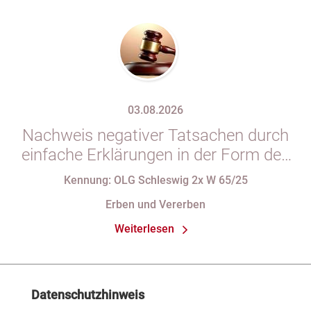
03.08.2026
Nachweis negativer Tatsachen durch
einfache Erklärungen in der Form des
§ 29 GBO (hier: Nichtgeltendmachung
Kennung: OLG Schleswig 2x W 65/25
des Pflichtteils)
Erben und Vererben
Weiterlesen
Datenschutzhinweis