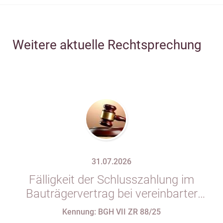
Weitere aktuelle Rechtsprechung
31.07.2026
Fälligkeit der Schlusszahlung im
Bauträgervertrag bei vereinbarter
Zahlung „nach vollständiger
Kennung: BGH VII ZR 88/25
Fertigstellung“ trotz im