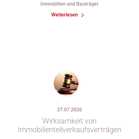
Immobilien und Bauträger
Abnahmeprotokoll festgehaltener
Weiterlesen
Mängel am Sondereigentum
27.07.2026
Wirksamkeit von
Immobilienteilverkaufsverträgen