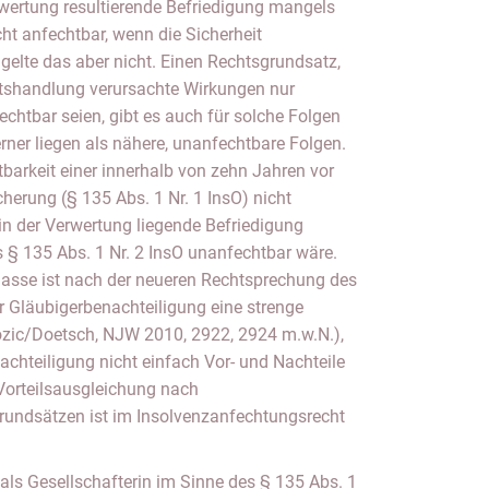
rwertung resultierende Befriedigung mangels
ht anfechtbar, wenn die Sicherheit
gelte das aber nicht. Einen Rechtsgrundsatz,
tshandlung verursachte Wirkungen nur
echtbar seien, gibt es auch für solche Folgen
erner liegen als nähere, unanfechtbare Folgen.
tbarkeit einer innerhalb von zehn Jahren vor
herung (§ 135 Abs. 1 Nr. 1 InsO) nicht
 in der Verwertung liegende Befriedigung
s § 135 Abs. 1 Nr. 2 InsO unanfechtbar wäre.
asse ist nach der neueren Rechtsprechung des
r Gläubigerbenachteiligung eine strenge
ozic/Doetsch, NJW 2010, 2922, 2924 m.w.N.),
achteiligung nicht einfach Vor- und Nachteile
 Vorteilsausgleichung nach
rundsätzen ist im Insolvenzanfechtungsrecht
 als Gesellschafterin im Sinne des § 135 Abs. 1