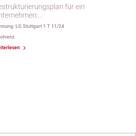
strukturierungsplan für ein
nternehmen:
erfassungsbeschwerde gegen
nnung: LG Stuttgart 1 T 11/24
orschriften des StaRUG
solvenz
iterlesen