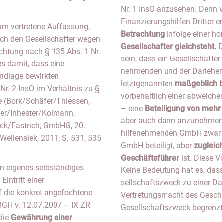
Nr. 1 InsO anzusehen. Denn
Finanzierungshilfen Dritter e
tum vertretene Auffassung,
Betrachtung
infolge einer ho
rch den Gesellschafter wegen
Gesellschafter gleichsteht.
D
echtung nach § 135 Abs. 1 Nr.
sein, dass ein Gesellschafter
s damit, dass eine
nehmenden und der Darlehen
undlage bewirkten
letztgenannten
maßgeblich b
Nr. 2 InsO im Verhältnis zu §
vorbehaltlich einer abweich
te (Bork/Schäfer/Thiessen,
– eine
Beteiligung von mehr
ger/Inhester/Kolmann,
aber auch dann anzunehmen, 
k/Fastrich, GmbHG, 20.
hilfenehmenden GmbH zwar nu
 Wellensiek, 2011, S. 531, 535
GmbH beteiligt, aber
zugleic
Geschäftsführer
ist. Diese 
n eigenes selbständiges
Keine Bedeutung hat es, dass
intritt einer
sellschaftszweck zu einer D
f die konkret angefochtene
Vertretungsmacht des Geschä
BGH v. 12.07.2007 – IX ZR
Gesellschaftszweck begrenzt
die
Gewährung einer