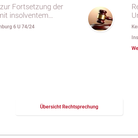
zur Fortsetzung der
Re
mit insolventem
U
 in
V
nburg 6 U 74/24
Ke
vertrag unzulässig
V
In
We
Übersicht Rechtsprechung