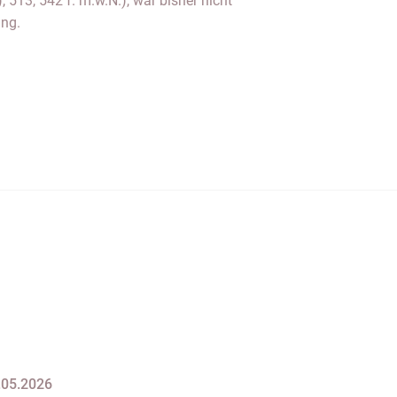
, 513, 542 f. m.w.N.), war bisher nicht
ung.
.05.2026