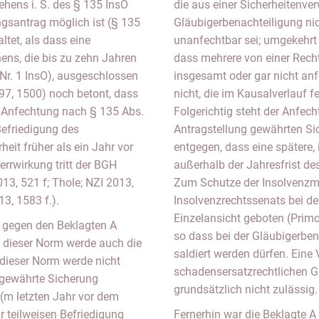
ehens i. S. des § 135 InsO
die aus einer Sicherheitenve
gsantrag möglich ist (§ 135
Gläubigerbenachteiligung nic
ltet, als dass eine
unanfechtbar sei; umgekehrt 
ens, die bis zu zehn Jahren
dass mehrere von einer Rech
Nr. 1 InsO), ausgeschlossen
insgesamt oder gar nicht anf
1497, 1500) noch betont, dass
nicht, die im Kausalverlauf f
ie Anfechtung nach § 135 Abs.
Folgerichtig steht der Anfech
Befriedigung des
Antragstellung gewährten Sic
eit früher als ein Jahr vor
entgegen, dass eine spätere,
errwirkung tritt der BGH
außerhalb der Jahresfrist de
3, 521 f; Thole; NZI 2013,
Zum Schutze der Insolvenzm
013, 1583 f.).
Insolvenzrechtssenats bei de
Einzelansicht geboten (Prim
 gegen den Beklagten A
so dass bei der Gläubigerben
n dieser Norm werde auch die
saldiert werden dürfen. Eine
dieser Norm werde nicht
schadensersatzrechtlichen G
 gewährte Sicherung
grundsätzlich nicht zulässig.
 (m letzten Jahr vor dem
 teilweisen Befriedigung
Fernerhin war die Beklagte A