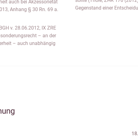
sollte (Thole, ZHR 176 (2012)
heit auch bei Akzessorietät
Gegenstand einer Entscheid
13, Anhang § 30 Rn. 69 a.
(BGH v. 28.06.2012, IX ZRE
bsonderungsrecht – an der
herheit – auch unabhängig
hung
18