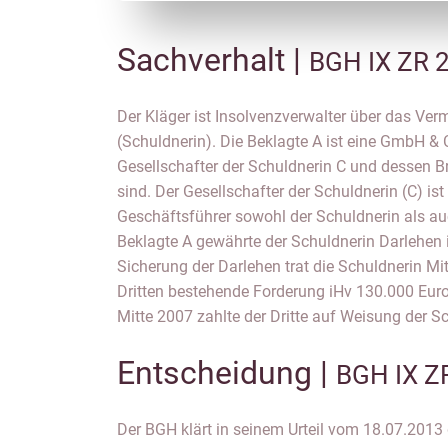
Sachverhalt |
BGH IX ZR 
Der Kläger ist Insolvenzverwalter über das V
circa 41.000 Euro an die Beklagte A. Knapp zwei Ja
(Schuldnerin). Die Beklagte A ist eine GmbH & C
2009 wurde Insolvenzantrag über das Vermögen 
Gesellschafter der Schuldnerin C und dessen Bru
welcher zur Eröffnung des Insolvenzverfahrens f
sind. Der Gesellschafter der Schuldnerin (C) ist
Beklagte A unter dem Gesichtspunkt der
Geschäftsführer sowohl der Schuldnerin als au
Erstattung der 41.000 Euro und den Beklagten C
Beklagte A gewährte der Schuldnerin Darlehen 
Verjährung erhebt, nach § 43 Abs. 2 GmbHG auf 
Sicherung der Darlehen trat die Schuldnerin Mi
Dritten bestehende Forderung iHv 130.000 Euro
Mitte 2007 zahlte der Dritte auf Weisung der S
Entscheidung |
BGH IX Z
Der BGH klärt in seinem Urteil vom 18.07.2013 