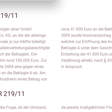
219/11
ermögen einer GmbH
hre später, am Mitte
o. KG, an der der alleinige
der Schuldnerin gestellt,
der je zur Hälfte beteiligt
ührte. Der Kläger nimmt die
 alleinvertretungsberechtigter
 Insolvenzanfechtung auf
ch der Beklagten. Die
, der die Einrede der
iHv rund 100.000 Euro. Zur
Erstattung dieses Betrages
tte 2004 eine gegen einen
in Anspruch.
 an die Beklagte A ab. Am
chuldnerin einen Betrag von
R 219/11
die Frage, ob der Umstand,
sie jeweils maßgeblichen Fri