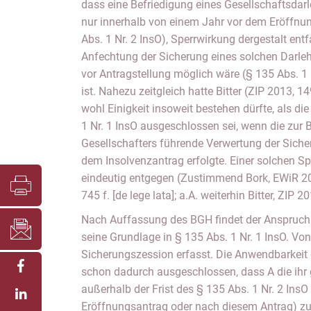
dass eine Befriedigung eines Gesellschaftsdarl
nur innerhalb von einem Jahr vor dem Eröffnun
Abs. 1 Nr. 2 InsO), Sperrwirkung dergestalt entfa
Anfechtung der Sicherung eines solchen Darleh
vor Antragstellung möglich wäre (§ 135 Abs. 1 
ist. Nahezu zeitgleich hatte Bitter (ZIP 2013, 
wohl Einigkeit insoweit bestehen dürfte, als d
1 Nr. 1 InsO ausgeschlossen sei, wenn die zur 
Gesellschafters führende Verwertung der Sicherh
dem Insolvenzantrag erfolgte. Einer solchen Sp
eindeutig entgegen (Zustimmend Bork, EWiR 201
745 f. [de lege lata]; a.A. weiterhin Bitter, ZIP 2
Nach Auffassung des BGH findet der Anspruch
seine Grundlage in § 135 Abs. 1 Nr. 1 InsO. Vo
Sicherungszession erfasst. Die Anwendbarkeit 
schon dadurch ausgeschlossen, dass A die ihr
außerhalb der Frist des § 135 Abs. 1 Nr. 2 InsO
Eröffnungsantrag oder nach diesem Antrag) zur