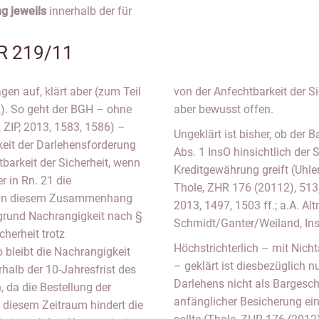
g jeweils
innerhalb der für
R 219/11
agen auf, klärt aber (zum Teil
von der Anfechtbarkeit der S
z). So geht der BGH – ohne
aber bewusst offen.
 ZIP, 2013, 1583, 1586) –
Ungeklärt ist bisher, ob der
keit der Darlehensforderung
Abs. 1 InsO hinsichtlich der
tbarkeit der Sicherheit, wenn
Kreditgewährung greift (Uhlen
r in Rn. 21 die
Thole, ZHR 176 (20112), 513, 5
at in diesem Zusammenhang
2013, 1497, 1503 ff.; a.A. Al
fgrund Nachrangigkeit nach §
Schmidt/Ganter/Weiland, InsO
herheit trotz
Höchstrichterlich – mit Ni
So bleibt die Nachrangigkeit
– geklärt ist diesbezüglich n
rhalb der 10-Jahresfrist des
Darlehens nicht als Bargesch
n, da die Bestellung der
anfänglicher Besicherung ei
 diesem Zeitraum hindert die