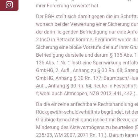
ihrer Forderung verwertet hat.
Der BGH stellt sich damit gegen die im Schrift
wonach bei der Verwertung einer Sicherung du
der darin lie-genden Befriedigung nur eine Anf
2 InsO in Betracht komme. Begründet wurde die
Sicherung eine bloße Vorstufe der auf ihrer Gr
Befriedigung darstelle und darum § 135 Abs. 1 
135 Abs. 1 Nr. 1 InsO eine Sperrwirkung entfal
GmbHG, 2. Aufl., Anhang zu § 30 Rn. 68; Saen
GmbHG, Anhang § 30 Rn. 177; Baumbach/Huec
Aufl., Anhang § 30 Rn. 64; Reuter in Festschrift
f; wohl auch Altmeppen, NZG 2013, 441, 442.).
Da die einzelne anfechtbare Rechtshandlung ei
Rückgewähr-schuldverhältnis begründet, ist der E
Gläubigerbenachteiligung isoliert mit Bezug au
Minderung des Aktivvermögens zu beurteilen (
235/03, WM 2007, 2071 Rn. 11.). Darum kann 