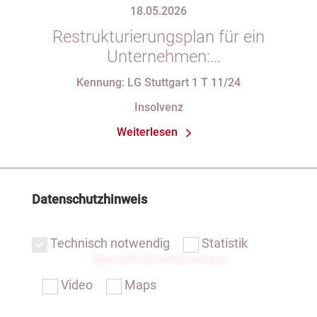
18.05.2026
Restrukturierungsplan für ein
Unternehmen:
Verfassungsbeschwerde gegen
Kennung: LG Stuttgart 1 T 11/24
Vorschriften des StaRUG
Insolvenz
Weiterlesen
Datenschutzhinweis
Technisch notwendig
Statistik
Übersicht Rechtsprechung
Video
Maps