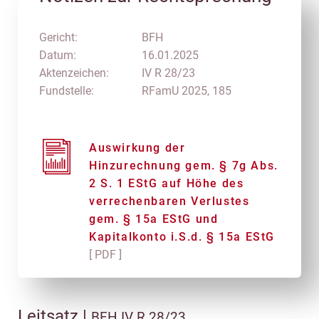
Gericht:
BFH
Datum:
16.01.2025
Aktenzeichen:
IV R 28/23
Fundstelle:
RFamU 2025, 185
Auswirkung der
Hinzurechnung gem. § 7g Abs.
2 S. 1 EStG auf Höhe des
verrechenbaren Verlustes
gem. § 15a EStG und
Kapitalkonto i.S.d. § 15a EStG
[ PDF ]
Leitsatz |
BFH IV R 28/23