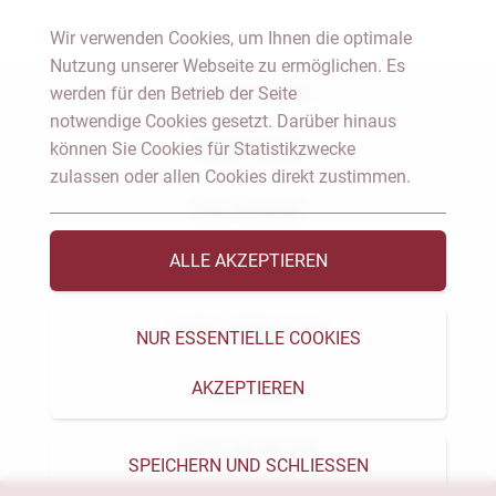
Wir verwenden Cookies, um Ihnen die optimale
Nutzung unserer Webseite zu ermöglichen. Es
Notar Dresden
werden für den Betrieb der Seite
notwendige Cookies gesetzt. Darüber hinaus
können Sie Cookies für Statistikzwecke
Fachgebiete
zulassen oder allen Cookies direkt zustimmen.
Das Notariat
ALLE AKZEPTIEREN
Vorträge & Veröffentlichungen
Videos & Podcast
NUR ESSENTIELLE COOKIES
AKZEPTIEREN
Aktuelles
Formularservice
SPEICHERN UND SCHLIESSEN