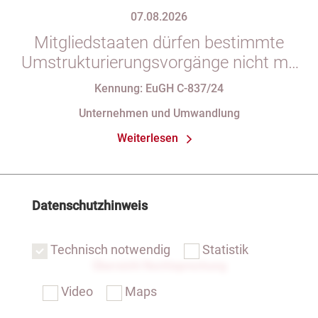
07.08.2026
Mitgliedstaaten dürfen bestimmte
Umstrukturierungsvorgänge nicht mit
indirekten Steuern belasten
Kennung: EuGH C-837/24
Unternehmen und Umwandlung
Weiterlesen
Datenschutzhinweis
Technisch notwendig
Statistik
Übersicht Rechtsprechung
Video
Maps