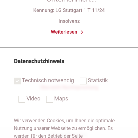
Verfassungsbeschwerde gegen
Kennung: LG Stuttgart 1 T 11/24
Vorschriften des StaRUG
Insolvenz
Weiterlesen
Datenschutzhinweis
Technisch notwendig
Statistik
Übersicht Rechtsprechung
Video
Maps
Wir verwenden Cookies, um Ihnen die optimale
Nutzung unserer Webseite zu ermöglichen. Es
Notar Dresden
werden für den Betrieb der Seite