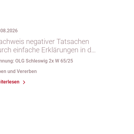
.08.2026
achweis negativer Tatsachen
urch einfache Erklärungen in der
orm des § 29 GBO (hier:
nnung: OLG Schleswig 2x W 65/25
ichtgeltendmachung des
ben und Vererben
lichtteils)
iterlesen