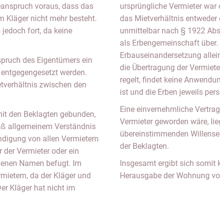
anspruch voraus, dass das
ursprüngliche Vermieter war
 Kläger nicht mehr besteht.
das Mietverhältnis entweder
 jedoch fort, da keine
unmittelbar nach § 1922 Abs
als Erbengemeinschaft über. D
Erbauseinandersetzung allei
ruch des Eigentümers ein
die Übertragung der Vermiete
t entgegengesetzt werden.
regelt, findet keine Anwendu
etverhältnis zwischen den
ist und die Erben jeweils per
Eine einvernehmliche Vertrag
 mit den Beklagten gebunden,
Vermieter geworden wäre, lieg
äß allgemeinem Verständnis
übereinstimmenden Willenser
ndigung von allen Vermietern
der Beklagten.
r der Vermieter oder ein
igenen Namen befugt. Im
Insgesamt ergibt sich somit 
rmietern, da der Kläger und
Herausgabe der Wohnung von
r Kläger hat nicht im