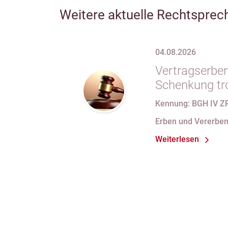
Weitere aktuelle Rechtsprec
04.08.2026
Vertragserben
Schenkung tr
erbvertragli
Kennung: BGH IV Z
Rücktrittsvor
Erben und Vererbe
Weiterlesen