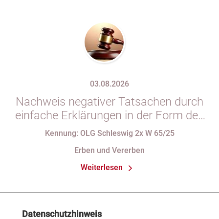
03.08.2026
Nachweis negativer Tatsachen durch
einfache Erklärungen in der Form des
§ 29 GBO (hier: Nichtgeltendmachung
Kennung: OLG Schleswig 2x W 65/25
des Pflichtteils)
Erben und Vererben
Weiterlesen
Datenschutzhinweis