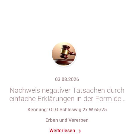
03.08.2026
Nachweis negativer Tatsachen durch
einfache Erklärungen in der Form des
§ 29 GBO (hier: Nichtgeltendmachung
Kennung: OLG Schleswig 2x W 65/25
des Pflichtteils)
Erben und Vererben
Weiterlesen