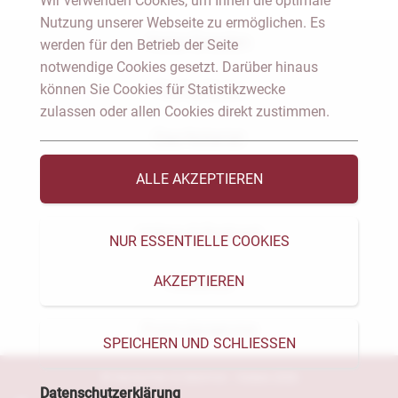
Wir verwenden Cookies, um Ihnen die optimale
Nutzung unserer Webseite zu ermöglichen. Es
Notar Dresden
werden für den Betrieb der Seite
notwendige Cookies gesetzt. Darüber hinaus
können Sie Cookies für Statistikzwecke
Fachgebiete
zulassen oder allen Cookies direkt zustimmen.
Das Notariat
ALLE AKZEPTIEREN
Vorträge & Veröffentlichungen
Videos & Podcast
NUR ESSENTIELLE COOKIES
AKZEPTIEREN
Aktuelles
Formularservice
SPEICHERN UND SCHLIESSEN
© Heckschen & Salomon - Notare 2026
Datenschutzerklärung