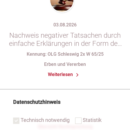
03.08.2026
Nachweis negativer Tatsachen durch
einfache Erklärungen in der Form des
§ 29 GBO (hier: Nichtgeltendmachung
Kennung: OLG Schleswig 2x W 65/25
des Pflichtteils)
Erben und Vererben
Weiterlesen
Datenschutzhinweis
Technisch notwendig
Statistik
Übersicht Rechtsprechung