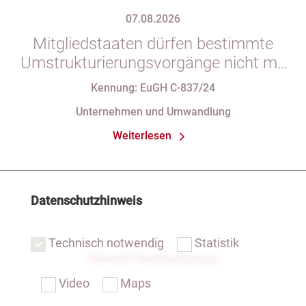
07.08.2026
Mitgliedstaaten dürfen bestimmte
Umstrukturierungsvorgänge nicht mit
indirekten Steuern belasten
Kennung: EuGH C-837/24
Unternehmen und Umwandlung
Weiterlesen
Datenschutzhinweis
Technisch notwendig
Statistik
Übersicht Rechtsprechung
Video
Maps