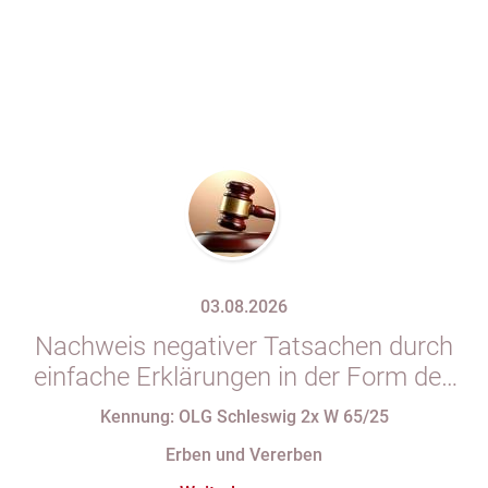
03.08.2026
Nachweis negativer Tatsachen durch
einfache Erklärungen in der Form des
§ 29 GBO (hier: Nichtgeltendmachung
Kennung: OLG Schleswig 2x W 65/25
des Pflichtteils)
Erben und Vererben