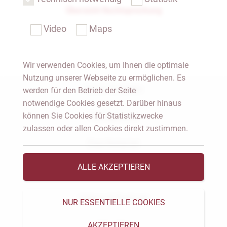
Übersicht Rechtsprechung
Video
Maps
Wir verwenden Cookies, um Ihnen die optimale
Nutzung unserer Webseite zu ermöglichen. Es
Notar Dresden
werden für den Betrieb der Seite
notwendige Cookies gesetzt. Darüber hinaus
können Sie Cookies für Statistikzwecke
Fachgebiete
zulassen oder allen Cookies direkt zustimmen.
Das Notariat
ALLE AKZEPTIEREN
Vorträge & Veröffentlichungen
Videos & Podcast
NUR ESSENTIELLE COOKIES
AKZEPTIEREN
Aktuelles