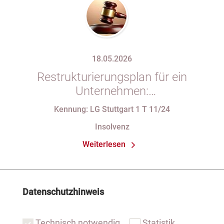
18.05.2026
Restrukturierungsplan für ein
Unternehmen:
Verfassungsbeschwerde gegen
Kennung: LG Stuttgart 1 T 11/24
Vorschriften des StaRUG
Insolvenz
Weiterlesen
Datenschutzhinweis
Technisch notwendig
Statistik