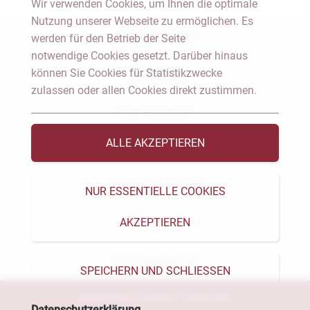
Wir verwenden Cookies, um Ihnen die optimale
Nutzung unserer Webseite zu ermöglichen. Es
Notar Dresden
werden für den Betrieb der Seite
notwendige Cookies gesetzt. Darüber hinaus
können Sie Cookies für Statistikzwecke
Fachgebiete
zulassen oder allen Cookies direkt zustimmen.
Das Notariat
ALLE AKZEPTIEREN
Vorträge & Veröffentlichungen
Videos & Podcast
NUR ESSENTIELLE COOKIES
AKZEPTIEREN
Aktuelles
Formularservice
SPEICHERN UND SCHLIESSEN
© Heckschen & Salomon - Notare 2026
Datenschutzerklärung