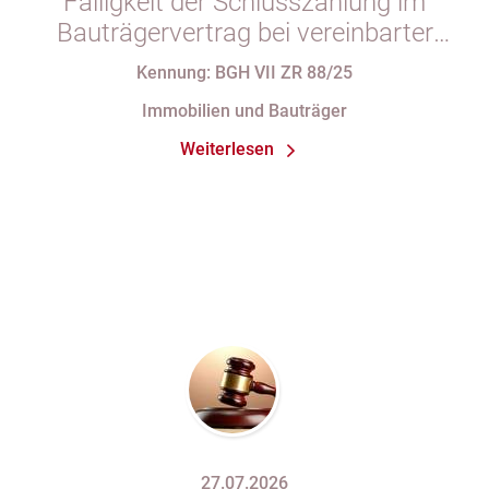
Fälligkeit der Schlusszahlung im
Bauträgervertrag bei vereinbarter
Zahlung „nach vollständiger
Kennung: BGH VII ZR 88/25
Fertigstellung“ trotz im
Immobilien und Bauträger
Abnahmeprotokoll festgehaltener
Weiterlesen
Mängel am Sondereigentum
27.07.2026