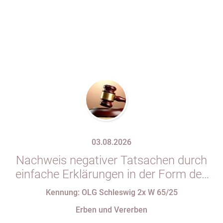
03.08.2026
Nachweis negativer Tatsachen durch
einfache Erklärungen in der Form des
§ 29 GBO (hier: Nichtgeltendmachung
Kennung: OLG Schleswig 2x W 65/25
des Pflichtteils)
Erben und Vererben