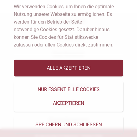
Wir verwenden Cookies, um Ihnen die optimale
Nutzung unserer Webseite zu ermöglichen. Es
Notar Dresden
werden für den Betrieb der Seite
notwendige Cookies gesetzt. Darüber hinaus
können Sie Cookies für Statistikzwecke
Fachgebiete
zulassen oder allen Cookies direkt zustimmen.
Das Notariat
ALLE AKZEPTIEREN
Vorträge & Veröffentlichungen
Videos & Podcast
NUR ESSENTIELLE COOKIES
AKZEPTIEREN
Aktuelles
Formularservice
SPEICHERN UND SCHLIESSEN
© Heckschen & Salomon - Notare 2026