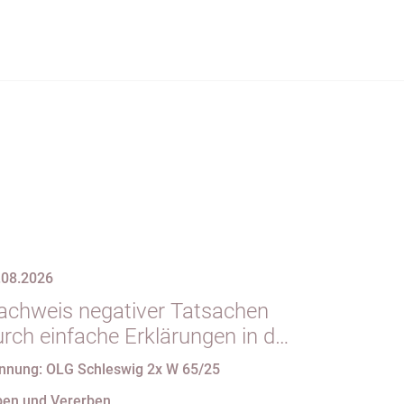
.08.2026
achweis negativer Tatsachen
urch einfache Erklärungen in der
orm des § 29 GBO (hier:
nnung: OLG Schleswig 2x W 65/25
ichtgeltendmachung des
ben und Vererben