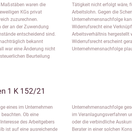
n Maßstäben waren die
Tätigkeit nicht erfolgt wäre,
eweiligen KGs privat
Arbeitslohn. Gegen die Sch
reich zuzurechnen.
Unternehmensnachfolge kann
n der an der Zuwendung
Widerrufsrecht eine Verknüp
umstände entscheidend sind.
Arbeitsverhältnis hergestellt
nachträglich bekannt
Widerrufsrecht erscheint ger
ll war eine Änderung nicht
Unternehmensnachfolge plau
steuerlichen Beurteilung
n 1 K 152/21
lge eines im Unternehmen
sind die kostenfreie, aber
 beachten. Ob eine
uskunft (§ 42e EStG)
Interesse des Arbeitgebers
 Wahl für den steuerlichen
halb ist auf eine ausreichende
Berater in einer solchen Konst