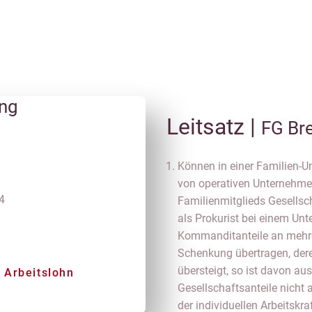
ung
Leitsatz |
FG Br
Können in einer Familien-U
von operativen Unternehme
4
Familienmitglieds Gesellsc
als Prokurist bei einem Un
Kommanditanteile an mehre
Schenkung übertragen, dere
n
übersteigt, so ist davon a
 Arbeitslohn
Gesellschaftsanteile nicht 
der individuellen Arbeitskr