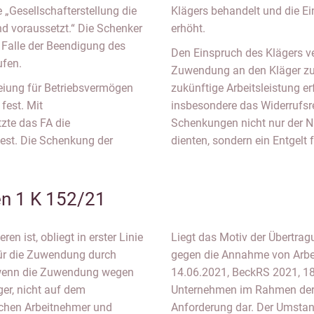
„Gesellschafterstellung die
Klägers behandelt und die 
d voraussetzt.“ Die Schenker
erhöht.
 Falle der Beendigung des
Den Einspruch des Klägers v
ufen.
Zuwendung an den Kläger zu
eiung für Betriebsvermögen
zukünftige Arbeitsleistung e
fest. Mit
insbesondere das Widerrufsre
zte das FA die
Schenkungen nicht nur der 
st. Die Schenkung der
dienten, sondern ein Entgelt f
n 1 K 152/21
en ist, obliegt in erster Linie
Liegt das Motiv der Übertrag
 für die Zuwendung durch
gegen die Annahme von Arbei
r, wenn die Zuwendung wegen
14.06.2021, BeckRS 2021, 181
er, nicht auf dem
Unternehmen im Rahmen der N
schen Arbeitnehmer und
Anforderung dar. Der Umstan