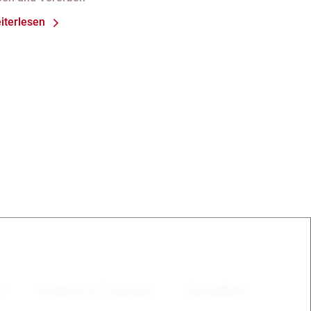
lichtteils)
iterlesen
en
Videos & Podcast
Aktuelles