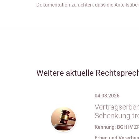
Dokumentation zu achten, dass die Anteilsüb
Weitere aktuelle Rechtsprec
04.08.2026
Vertragserben
Schenkung tr
erbvertragli
Kennung: BGH IV Z
Rücktrittsvor
Erben und Vererbe