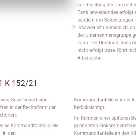
zur Regelung der Unterneh
Familienverbundes erfolgt s
sondern um Schenkungen im 
Insoweit ist unerheblich, d
der Unternehmensgruppe gek
kann. Der Umstand, dass di
nicht erfolgt wäre, führt n
Arbeitslohn.
1 K 152/21
iven Gesellschaft einer
Kommanditanteile war als Arb
ten in der Rechtsform der
berücksichtigt.
ehörten.
Im Rahmen einer späteren B
eise Kommanditanteile iHv
geänderten Einkommensteuer
. In den
Kommanditanteile an den Kläg