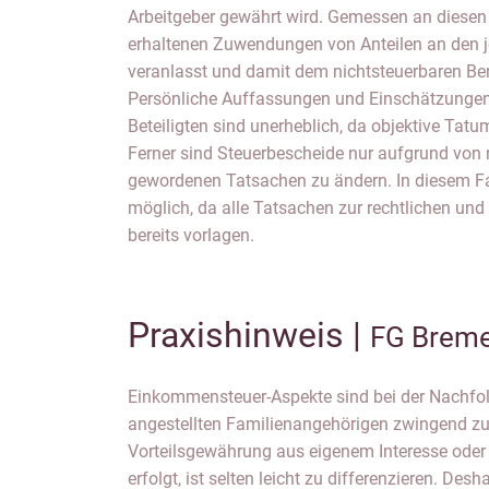
Arbeitgeber gewährt wird. Gemessen an diese
erhaltenen Zuwendungen von Anteilen an den j
veranlasst und damit dem nichtsteuerbaren Be
Persönliche Auffassungen und Einschätzunge
Beteiligten sind unerheblich, da objektive Tat
Ferner sind Steuerbescheide nur aufgrund von 
gewordenen Tatsachen zu ändern. In diesem Fa
möglich, da alle Tatsachen zur rechtlichen und 
bereits vorlagen.
Praxishinweis |
FG Breme
Einkommensteuer-Aspekte sind bei der Nachfo
Unternehmensnachfolge geschieht. Andererseits 
angestellten Familienangehörigen zwingend zu
im Veranlagungsverfahren unverbindliche Anrufungsa
Vorteilsgewährung aus eigenem Interesse oder 
oder die verbindliche Auskunft, das Mittel der
erfolgt, ist selten leicht zu differenzieren. Des