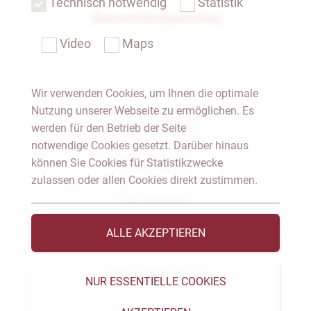
Technisch notwendig
Statistik
Übersicht Rechtsprechung
Video
Maps
Wir verwenden Cookies, um Ihnen die optimale
Nutzung unserer Webseite zu ermöglichen. Es
Notar Dresden
werden für den Betrieb der Seite
notwendige Cookies gesetzt. Darüber hinaus
können Sie Cookies für Statistikzwecke
Fachgebiete
zulassen oder allen Cookies direkt zustimmen.
Das Notariat
ALLE AKZEPTIEREN
Vorträge & Veröffentlichungen
Videos & Podcast
NUR ESSENTIELLE COOKIES