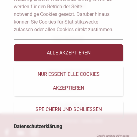
Notar Dresden
werden für den Betrieb der Seite
notwendige Cookies gesetzt. Darüber hinaus
können Sie Cookies für Statistikzwecke
Fachgebiete
zulassen oder allen Cookies direkt zustimmen.
Das Notariat
ALLE AKZEPTIEREN
Vorträge & Veröffentlichungen
Videos & Podcast
NUR ESSENTIELLE COOKIES
AKZEPTIEREN
Aktuelles
Formularservice
SPEICHERN UND SCHLIESSEN
© Heckschen & Salomon - Notare 2026
Datenschutzerklärung
Cookie optin by Olli machts