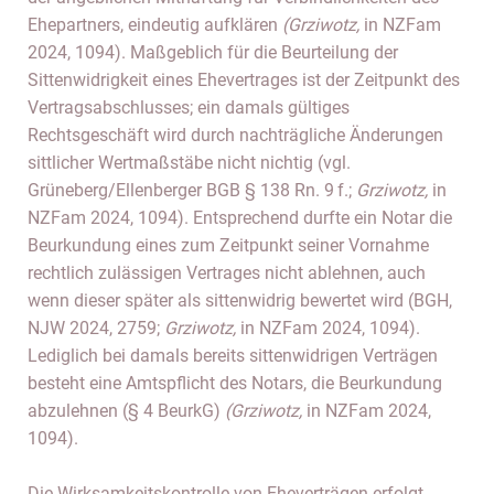
Ehepartners, eindeutig aufklären
(Grziwotz,
in NZFam
2024, 1094). Maßgeblich für die Beurteilung der
Sittenwidrigkeit eines Ehevertrages ist der Zeitpunkt des
Vertragsabschlusses; ein damals gültiges
Rechtsgeschäft wird durch nachträgliche Änderungen
sittlicher Wertmaßstäbe nicht nichtig (vgl.
Grüneberg/Ellenberger BGB § 138 Rn. 9 f.;
Grziwotz,
in
NZFam 2024, 1094). Entsprechend durfte ein Notar die
Beurkundung eines zum Zeitpunkt seiner Vornahme
rechtlich zulässigen Vertrages nicht ablehnen, auch
wenn dieser später als sittenwidrig bewertet wird (BGH,
NJW 2024, 2759;
Grziwotz,
in NZFam 2024, 1094).
Lediglich bei damals bereits sittenwidrigen Verträgen
besteht eine Amtspflicht des Notars, die Beurkundung
abzulehnen (§ 4 BeurkG)
(Grziwotz,
in NZFam 2024,
1094).
Die Wirksamkeitskontrolle von Eheverträgen erfolgt