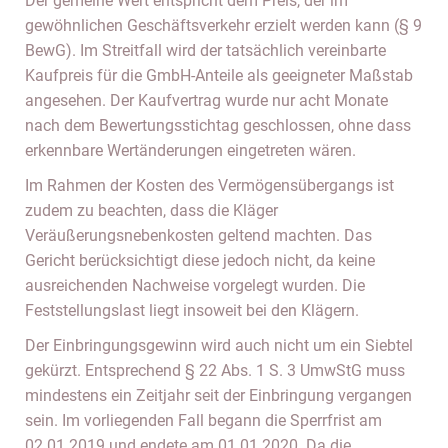
Der gemeine Wert entspricht dem Preis, der im
gewöhnlichen Geschäftsverkehr erzielt werden kann (§ 9
BewG). Im Streitfall wird der tatsächlich vereinbarte
Kaufpreis für die GmbH-Anteile als geeigneter Maßstab
angesehen. Der Kaufvertrag wurde nur acht Monate
nach dem Bewertungsstichtag geschlossen, ohne dass
erkennbare Wertänderungen eingetreten wären.
Im Rahmen der Kosten des Vermögensübergangs ist
zudem zu beachten, dass die Kläger
Veräußerungsnebenkosten geltend machten. Das
Gericht berücksichtigt diese jedoch nicht, da keine
ausreichenden Nachweise vorgelegt wurden. Die
Feststellungslast liegt insoweit bei den Klägern.
Der Einbringungsgewinn wird auch nicht um ein Siebtel
gekürzt. Entsprechend § 22 Abs. 1 S. 3 UmwStG muss
mindestens ein Zeitjahr seit der Einbringung vergangen
sein. Im vorliegenden Fall begann die Sperrfrist am
02.01.2019 und endete am 01.01.2020. Da die