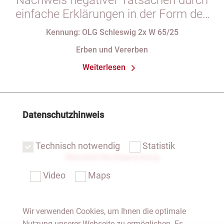
Nachweis negativer Tatsachen durch
einfache Erklärungen in der Form des
§ 29 GBO (hier: Nichtgeltendmachung
Kennung: OLG Schleswig 2x W 65/25
des Pflichtteils)
Erben und Vererben
Weiterlesen
Datenschutzhinweis
Technisch notwendig
Statistik
Übersicht Rechtsprechung
Video
Maps
Wir verwenden Cookies, um Ihnen die optimale
Nutzung unserer Webseite zu ermöglichen. Es