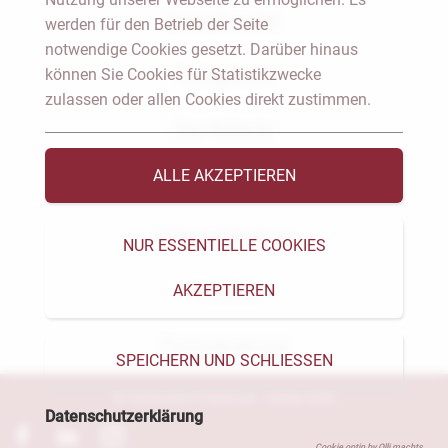
Notar Dresden
werden für den Betrieb der Seite
notwendige Cookies gesetzt. Darüber hinaus
können Sie Cookies für Statistikzwecke
Fachgebiete
zulassen oder allen Cookies direkt zustimmen.
Das Notariat
ALLE AKZEPTIEREN
Vorträge & Veröffentlichungen
Videos & Podcast
NUR ESSENTIELLE COOKIES
AKZEPTIEREN
Aktuelles
Formularservice
SPEICHERN UND SCHLIESSEN
© Heckschen & Salomon - Notare 2026
Datenschutzerklärung
Cookie optin by Olli machts