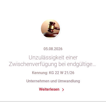
05.08.2026
Unzulässigkeit einer
Zwischenverfügung bei endgültigem
Eintragungshindernis und
Kennung: KG 22 W 21/26
Anforderungen an die Namensgebung
Unternehmen und Umwandlung
einer eGbR im Gesellschaftsregister
Weiterlesen