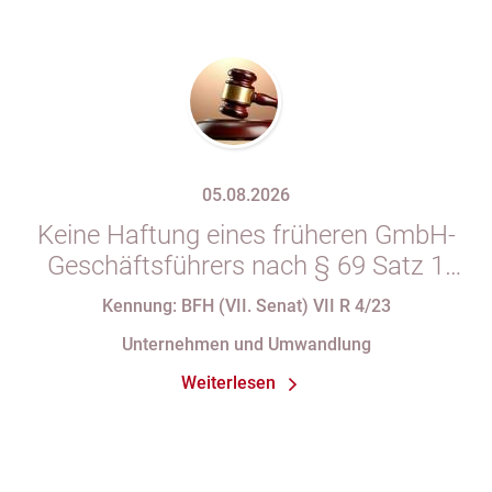
05.08.2026
Keine Haftung eines früheren GmbH-
Geschäftsführers nach § 69 Satz 1
i.V.m. § 34 Abs. 1 AO nach Verlust
Kennung: BFH (VII. Senat) VII R 4/23
seiner Organstellung bei fortdauernder
Unternehmen und Umwandlung
Eintragung im Handelsregister
Weiterlesen