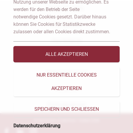
Nutzung unserer Webseite zu ermöglichen. Es
Notar Dresden
werden für den Betrieb der Seite
notwendige Cookies gesetzt. Darüber hinaus
können Sie Cookies für Statistikzwecke
Fachgebiete
zulassen oder allen Cookies direkt zustimmen.
Das Notariat
ALLE AKZEPTIEREN
Vorträge & Veröffentlichungen
Videos & Podcast
NUR ESSENTIELLE COOKIES
AKZEPTIEREN
Aktuelles
Formularservice
SPEICHERN UND SCHLIESSEN
© Heckschen & Salomon - Notare 2026
Datenschutzerklärung