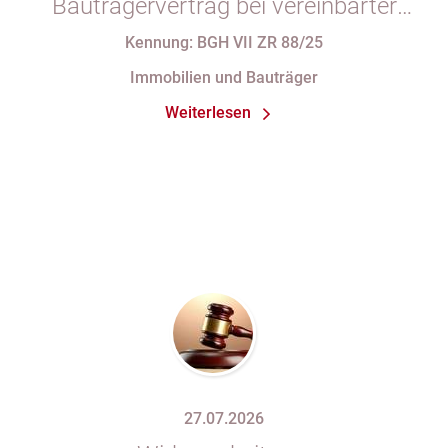
Bauträgervertrag bei vereinbarter
Zahlung „nach vollständiger
Kennung: BGH VII ZR 88/25
Fertigstellung“ trotz im
Immobilien und Bauträger
Abnahmeprotokoll festgehaltener
Weiterlesen
Mängel am Sondereigentum
27.07.2026