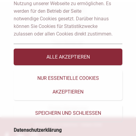
Nutzung unserer Webseite zu ermöglichen. Es
Notar Dresden
werden für den Betrieb der Seite
notwendige Cookies gesetzt. Darüber hinaus
können Sie Cookies für Statistikzwecke
Fachgebiete
zulassen oder allen Cookies direkt zustimmen.
Das Notariat
ALLE AKZEPTIEREN
Vorträge & Veröffentlichungen
Videos & Podcast
NUR ESSENTIELLE COOKIES
AKZEPTIEREN
Aktuelles
Formularservice
SPEICHERN UND SCHLIESSEN
© Heckschen & Salomon - Notare 2026
Datenschutzerklärung