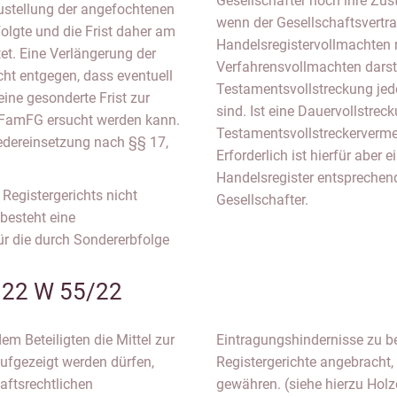
Gesellschafter noch ihre Zu
ustellung der angefochtenen
wenn der Gesellschaftsvertrag
olgte und die Frist daher am
Handelsregistervollmachten re
et. Eine Verlängerung der
Verfahrensvollmachten darst
cht entgegen, dass eventuell
Testamentsvollstreckung jedo
eine gesonderte Frist zur
sind. Ist eine Dauervollstre
 FamFG ersucht werden kann.
Testamentsvollstreckerverme
iedereinsetzung nach §§ 17,
Erforderlich ist hierfür aber
Handelsregister entsprechen
Registergerichts nicht
Gesellschafter.
besteht eine
r die durch Sondererbfolge
n 22 W 55/22
em Beteiligten die Mittel zur
heint daher auf Seiten der
aufgezeigt werden dürfen,
ängerung wohlwollend zu
haftsrechtlichen
gewähren. (siehe hierzu Holz