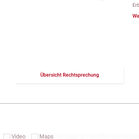
behalt
N
n
Er
Pf
We
Übersicht Rechtsprechung
Das Notariat
Vorträge & Veröffentlichung
Video
Maps