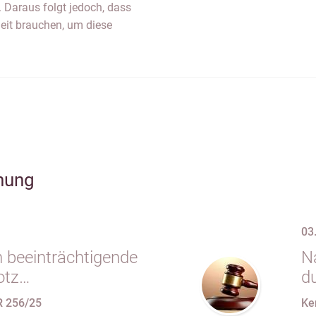
. Daraus folgt jedoch, dass
Zeit brauchen, um diese
hung
03
 beeinträchtigende
N
otz
d
chem
F
R 256/25
Ke