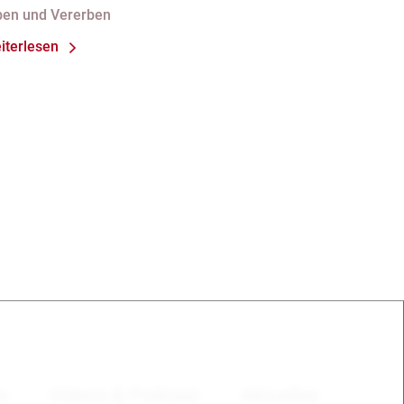
ichtgeltendmachung des
ben und Vererben
lichtteils)
iterlesen
en
Videos & Podcast
Aktuelles