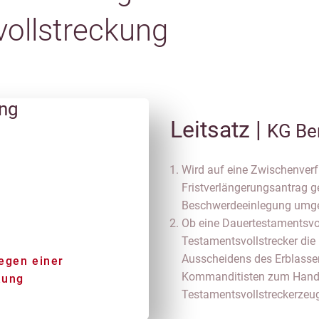
ollstreckung
ung
Leitsatz |
KG Be
Wird auf eine Zwischenver
Fristverlängerungsantrag ges
Beschwerdeeinlegung umge
Ob eine Dauertestamentsvol
Testamentsvollstrecker di
Ausscheidens des Erblassers
egen einer
Kommanditisten zum Handels
kung
Testamentsvollstreckerzeu