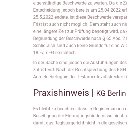
eigenständige Beschwerde zu werten. Da die Z
Entscheidung jedoch bereits am 25.04.2022 erf
25.5.2022 endete, ist diese Beschwerde verspät
Frist ist auch nicht möglich. Dem steht auch ni
eine längere Zeit zur Prüfung benötigt wird, da 
Begründung der Beschwerde nach § 65 Abs. 2
Schließlich sind auch keine Gründe für eine W
18 FamFG ersichtlich.
In der Sache sind jedoch die Ausführungen des 
zutreffend. Nach der Rechtsprechung des BGH 
Anmeldebefugnis der Testamentsvollstrecker fü
Praxishinweis |
KG Berli
Es bleibt zu beachten, dass in Registersachen d
Eintragungshindernisse zu beseitigen. Es sc
Beseitigung der Eintragungshindernisse nicht 
Registergerichte angebracht, eine Fristverl
damit das Registergericht nicht in die gesellsc