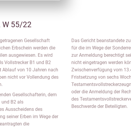
2 W 55/22
ngetragenen Gesellschaft
Das Gericht beanstandete zun
ichen Erbschein werden die
für die im Wege der Sonderr
eilen ausgewiesen. Es wird
zur Anmeldung berechtigt se
s Vollstrecker B1 und B2
nicht eingetragen werden kön
it Ablauf von 10 Jahren nach
Zwischenverfügung vom 13.4
rben nicht vor Vollendung des
Fristsetzung von sechs Woc
n.
Testamentsvollstreckerzeugn
oder die Anmeldung der Rec
enden Gesellschafterin, dem
des Testamentsvollstreckerve
 und B2 als
Beschwerde der Beteiligten.
des Ausscheidens des
ng seiner Erben im Wege der
eantragten die