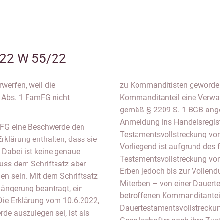
 22 W 55/22
werfen, weil die
zu Kommanditisten geworden
 Abs. 1 FamFG nicht
Kommanditanteil eine Verwal
gemäß § 2209 S. 1 BGB angeor
Anmeldung ins Handelsregist
mFG eine Beschwerde den
Testamentsvollstreckung vors
klärung enthalten, dass sie
Vorliegend ist aufgrund des
 Dabei ist keine genaue
Testamentsvollstreckung von
uss dem Schriftsatz aber
Erben jedoch bis zur Vollend
en sein. Mit dem Schriftsatz
Miterben – von einer Dauert
längerung beantragt, ein
betroffenen Kommanditanteil
 Die Erklärung vom 10.6.2022,
Dauertestamentsvollstreckun
de auszulegen sei, ist als