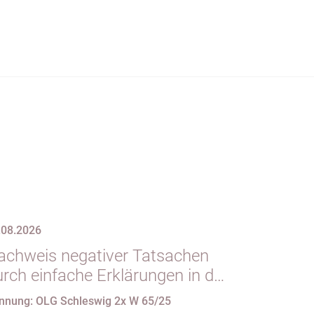
.08.2026
achweis negativer Tatsachen
urch einfache Erklärungen in der
orm des § 29 GBO (hier:
nnung: OLG Schleswig 2x W 65/25