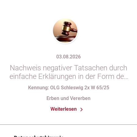
03.08.2026
Nachweis negativer Tatsachen durch
einfache Erklärungen in der Form des
§ 29 GBO (hier: Nichtgeltendmachung
Kennung: OLG Schleswig 2x W 65/25
des Pflichtteils)
Erben und Vererben
Weiterlesen