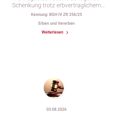
Schenkung trotz erbvertraglichem
Rücktrittsvorbehalt
Kennung: BGH IV ZR 256/25
Erben und Vererben
Weiterlesen
03.08.2026