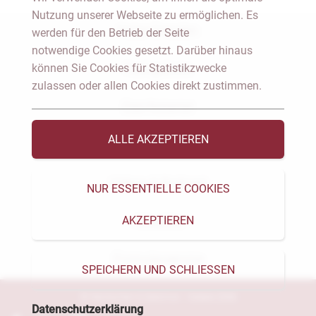
Nutzung unserer Webseite zu ermöglichen. Es
Notar Dresden
werden für den Betrieb der Seite
notwendige Cookies gesetzt. Darüber hinaus
können Sie Cookies für Statistikzwecke
Fachgebiete
zulassen oder allen Cookies direkt zustimmen.
Das Notariat
ALLE AKZEPTIEREN
Vorträge & Veröffentlichungen
Videos & Podcast
NUR ESSENTIELLE COOKIES
AKZEPTIEREN
Aktuelles
Formularservice
SPEICHERN UND SCHLIESSEN
© Heckschen & Salomon - Notare 2026
Datenschutzerklärung