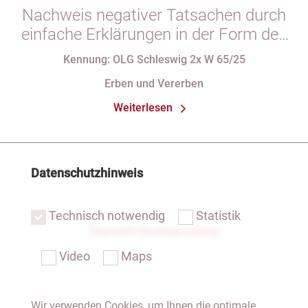
Nachweis negativer Tatsachen durch
einfache Erklärungen in der Form des
§ 29 GBO (hier: Nichtgeltendmachung
Kennung: OLG Schleswig 2x W 65/25
des Pflichtteils)
Erben und Vererben
Weiterlesen
Datenschutzhinweis
Technisch notwendig
Statistik
Übersicht Rechtsprechung
Video
Maps
Wir verwenden Cookies, um Ihnen die optimale